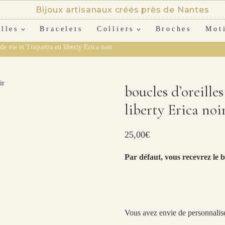
Bijoux artisanaux créés près de Nantes
lles
Bracelets
Colliers
Broches
Mot
 de vie et Triquetra en liberty Erica noir
boucles d’oreille
liberty Erica noi
25,00
€
Par défaut, vous recevrez le b
Vous avez envie de personnalise