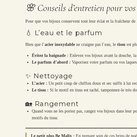
🌸 Conseils d’entretien pour vos
Pour que vos bijoux conservent tout leur éclat et la fraîcheur de 
💧 L’eau et le parfum
Bien que l’
acier inoxydable
ne craigne pas l’eau, le
tissu
est plu
Évitez la baignade :
Enlevez vos bijoux avant la douche, la 
Le parfum d’abord :
Vaporisez votre parfum ou vos laque
✨ Nettoyage
L’acier :
Un petit coup de chiffon doux et sec suffit à lui re
Le tissu :
Si le motif en tissu est taché, tamponnez-le très d
🏡 Rangement
Quand vous ne les portez pas, rangez vos bijoux dans leur poch
motifs du tissu.
Le petit plus Be Malix :
En prenant soin de ces brins de poé