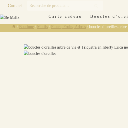
Skip
Recherche
Contact
Recherche
to
pour :
content
Carte cadeau
Boucles d’orei
/
Boutique
/
Motifs
/
Fleurs, Fruits, Arbres
/
boucles d’oreilles arbre