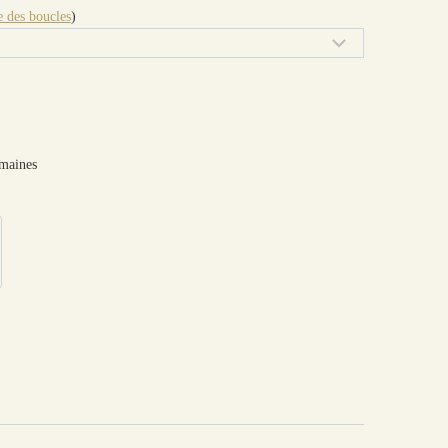
 des boucles
)
emaines
reilles
,
Les dépareillées
,
Motifs
,
Symboles
pareillées
,
erica
,
hirondelle
,
métal
,
montage
,
noir
,
optionT
,
pnav
,
symbole
,
tissus
,