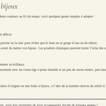
 bijoux
leurs couleurs au fil du temps, voici quelques gestes simples à adopter :
s délicat.
piscine ou la mer pour éviter que le tissu ne se gorge d’eau ou de chlore.
s
avant
de mettre vos bijoux. Les produits chimiques peuvent ternir l’éclat des app
donner sa brillance.
oucement avec un coton-tige à peine humide et un peu de savon neutre, puis laisse
on d’origine ou une boîte à bijoux, à l’abri de la lumière directe du soleil et d
sie, vous leur permettez de vous accompagner durant de longues années !