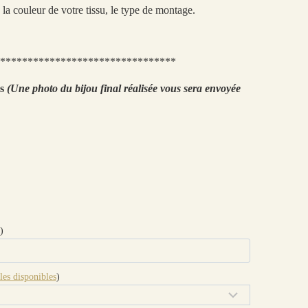
la couleur de votre tissu, le type de montage.
********************************
ns
(Une photo du bijou final réalisée vous sera envoyée
)
les disponibles
)