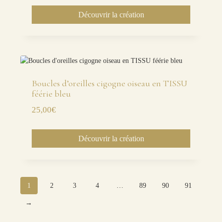
Découvrir la création
Boucles d’oreilles cigogne oiseau en TISSU
féérie bleu
25,00
€
Découvrir la création
1
2
3
4
…
89
90
91
→