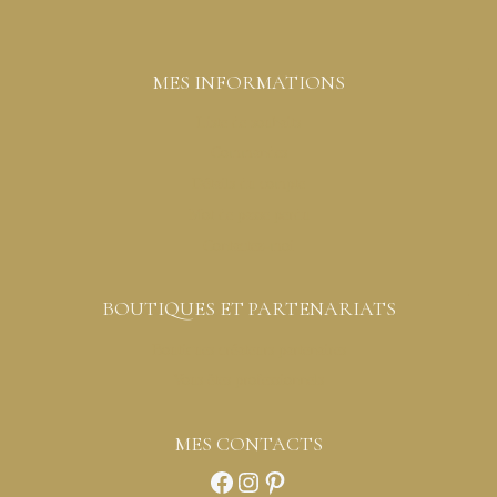
MES INFORMATIONS
Liste de souhaits
Commandes
Détails du compte
Mot de passe perdu
Contactez-moi
BOUTIQUES ET PARTENARIATS
Boutiques créateurs partenaires
Vous êtes professionnels
MES CONTACTS
Facebook
Instagram
Pinterest