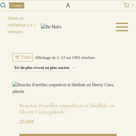
Skip
Contact
0
to
content
Délais de
réalisation
1 à 2
semaines
Filtre
Trié
Affichage de 1–12 sur 1091 résultats
du
plus
récent
au
plus
Boucles d’oreilles coquelicot et libellule en
liberty Ciara pétrole
ancien
25,00
€