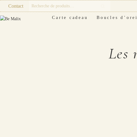
Skip
Recherche
Contact
Recherche
to
pour :
content
Carte cadeau
Boucles d’orei
Les 