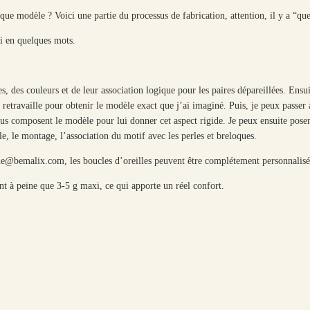
que modèle ? Voici une partie du processus de fabrication, attention, il y a “qu
ici en quelques mots.
, des couleurs et de leur association logique pour les paires dépareillées. Ensui
a retravaille pour obtenir le modèle exact que j’ai imaginé. Puis, je peux pass
ssus composent le modèle pour lui donner cet aspect rigide. Je peux ensuite pos
ale, le montage, l’association du motif avec les perles et breloques.
ene@bemalix.com, les boucles d’oreilles peuvent être complétement personnalisé
èsent à peine que 3-5 g maxi, ce qui apporte un réel confort.