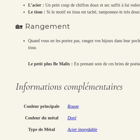
L’acier :
Un petit coup de chiffon doux et sec suffit à lui redon
Le tissu :
Si le motif en tissu est taché, tamponnez-le très douc
🏡 Rangement
Quand vous ne les portez pas, rangez vos bijoux dans leur pochon
tissu.
Le petit plus Be Malix :
En prenant soin de ces brins de poés
Informations complémentaires
Couleur principale
Rouge
Couleur du métal
Doré
Type de Métal
Acier inoxydable