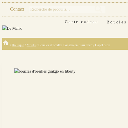
Skip
Recherche
Contact
Recherche
to
pour :
content
Carte cadeau
Boucles
/
Boutique
/
Motifs
/
Boucles d’oreilles Gingko en tissu liberty Capel rubis