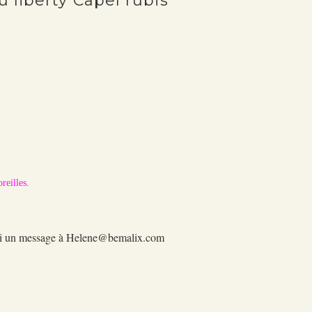
u liberty Capel rubis
reilles.
-moi un message à Helene@bemalix.com