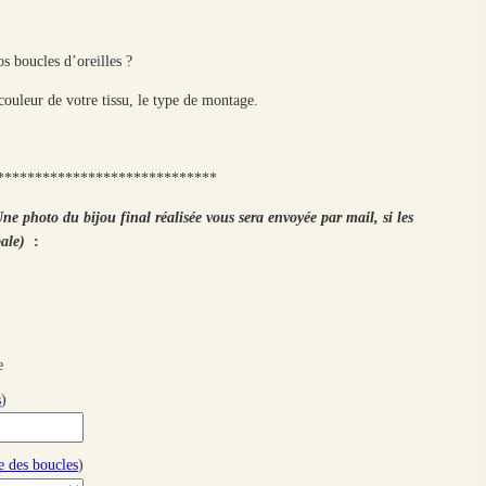
s boucles d’oreilles ?
couleur de votre tissu, le type de montage.
*****************************
ne photo du bijou final réalisée vous sera envoyée par mail, si les
pale)
:
e
s
)
 des boucles
)