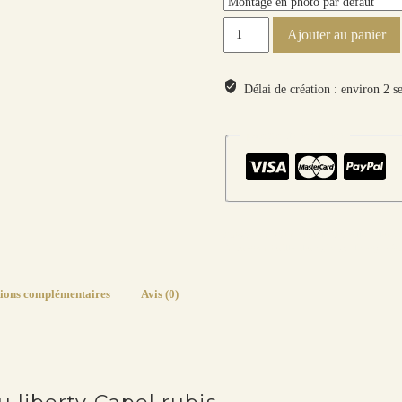
quantité
Ajouter au panier
de
Boucles
d'oreilles
Délai de création : environ 2 s
Gingko
en
paiements sécurisés
tissu
liberty
Capel
rubis
Catégories :
Motifs
,
Boucles d'oreilles
,
Fleurs,
Étiquettes :
feuille
,
fleur
,
ginkgo
,
liberty
,
méta
ions complémentaires
Avis (0)