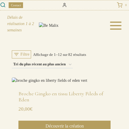
Skip
Contact
0
to
content
Délais de
réalisation
1 à 2
semaines
Filtre
Trié
Affichage de 1–12 sur 82 résultats
du
plus
récent
au
Broche Gingko en tissu Liberty Fileds of
plus
Eden
ancien
20,00
€
Découvrir la création