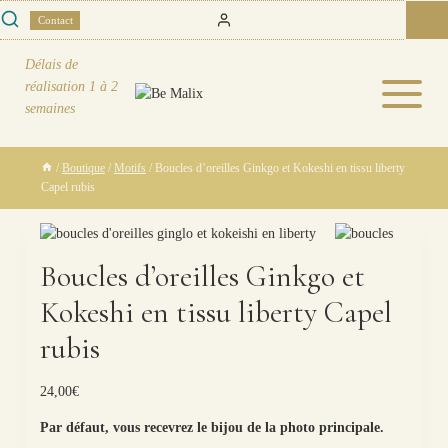
Skip
0
Contact
to
content
Délais de
réalisation
1 à 2
semaines
/
Boutique
/
Motifs
/
Boucles d’oreilles Ginkgo et Kokeshi en tissu liberty
Capel rubis
Boucles d’oreilles Ginkgo et
Kokeshi en tissu liberty Capel
rubis
24,00
€
Par défaut, vous recevrez le bijou de la photo principale.