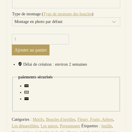
Type de montage (
Type de montage des boucles
)
quantité
de
Ajouter au panier
Boucles
d'oreilles
Ginkgo
Délai de création : environ 2 semaines
et
Kokeshi
paiements sécurisés
en
tissu
liberty
Capel
rubis
Catégories :
Motifs
,
Boucles d'oreilles
,
Fleurs, Fruits, Arbres
,
Les dépareillées
,
Les paires
,
Personnages
Étiquettes :
feuille
,