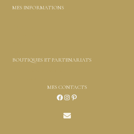
MES INFORMATIONS
Liste de souhaits
Commandes
Détails du compte
Mot de passe perdu
Contactez-moi
BOUTIQUES ET PARTENARIATS
Boutiques créateurs partenaires
Vous êtes professionnels
MES CONTACTS
Facebook
Instagram
Pinterest