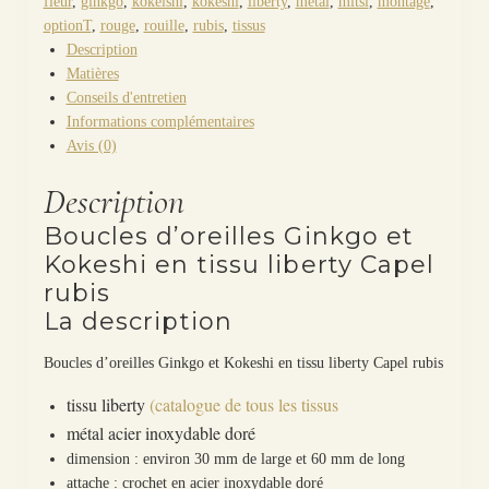
fleur
,
ginkgo
,
kokeishi
,
kokeshi
,
liberty
,
métal
,
mitsi
,
montage
,
optionT
,
rouge
,
rouille
,
rubis
,
tissus
Description
Matières
Conseils d'entretien
Informations complémentaires
Avis (0)
Description
Boucles d’oreilles Ginkgo et
Kokeshi en tissu liberty Capel
rubis
La description
Boucles d’oreilles Ginkgo et Kokeshi en tissu liberty Capel rubis
tissu liberty
(catalogue de tous les tissus
métal acier inoxydable doré
dimension : environ 30 mm de large et 60 mm de long
attache : crochet en acier inoxydable doré