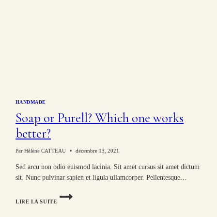
HANDMADE
Soap or Purell? Which one works
better?
Par
Hélène CATTEAU
décembre 13, 2021
Sed arcu non odio euismod lacinia. Sit amet cursus sit amet dictum
sit. Nunc pulvinar sapien et ligula ullamcorper. Pellentesque…
SOAP
LIRE LA SUITE
OR
PURELL?