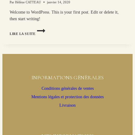
Par
Hélène CATTEAU
janvier 14, 2020
Welcome to WordPress. This is your first post. Edit or delete it,
then start writing!
HELLO
LIRE LA SUITE
WORLD!
INFORMATIONS GÉNÉRALES
Conditions générales de ventes
Mentions légales et protection des données
Livraison