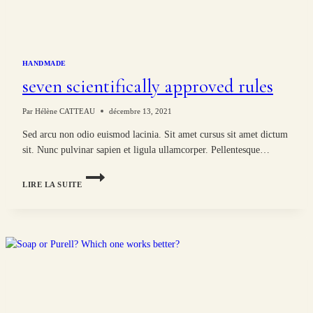
HANDMADE
seven scientifically approved rules
Par
Hélène CATTEAU
décembre 13, 2021
Sed arcu non odio euismod lacinia. Sit amet cursus sit amet dictum
sit. Nunc pulvinar sapien et ligula ullamcorper. Pellentesque…
SEVEN
LIRE LA SUITE
SCIENTIFICALLY
APPROVED
RULES