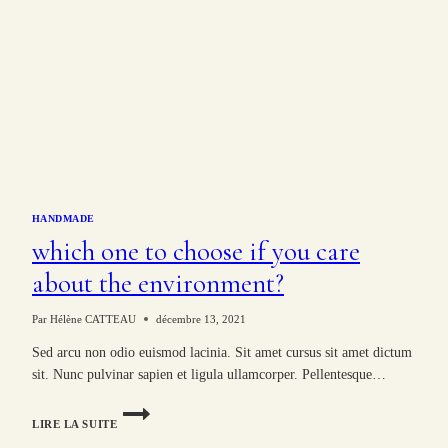
HANDMADE
which one to choose if you care
about the environment?
Par
Hélène CATTEAU
décembre 13, 2021
Sed arcu non odio euismod lacinia. Sit amet cursus sit amet dictum
sit. Nunc pulvinar sapien et ligula ullamcorper. Pellentesque…
WHICH
LIRE LA SUITE
ONE
TO