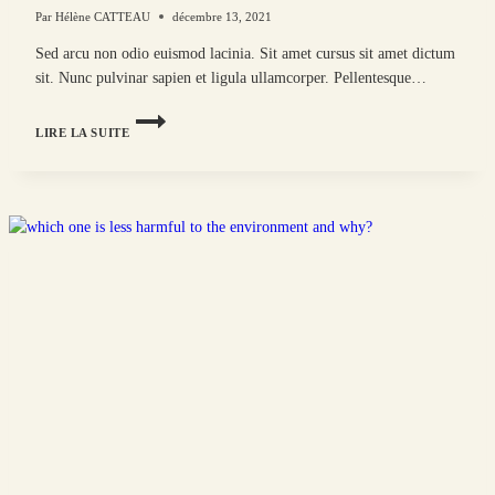
Par
Hélène CATTEAU
décembre 13, 2021
Sed arcu non odio euismod lacinia. Sit amet cursus sit amet dictum
sit. Nunc pulvinar sapien et ligula ullamcorper. Pellentesque…
SEVEN
LIRE LA SUITE
TIPS
ON
HOW
TO
SET
UP
YOUR
ECO-
WARDROBE