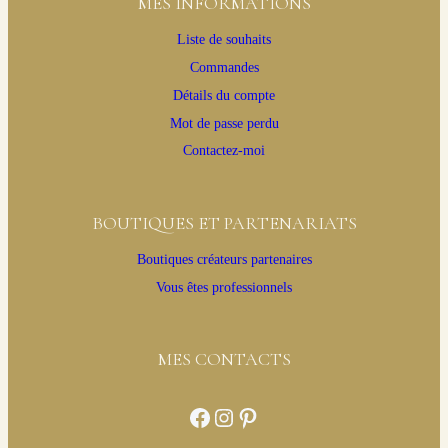
MES INFORMATIONS
Liste de souhaits
Commandes
Détails du compte
Mot de passe perdu
Contactez-moi
BOUTIQUES ET PARTENARIATS
Boutiques créateurs partenaires
Vous êtes professionnels
MES CONTACTS
Facebook
Instagram
Pinterest