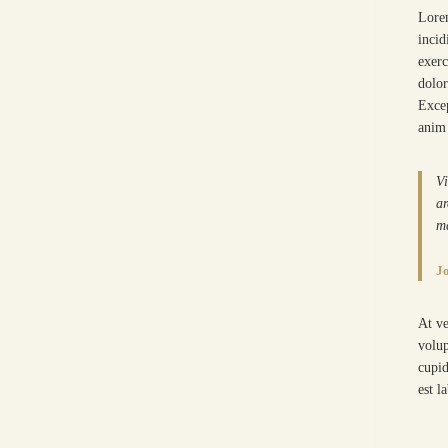
Lorem
incid
exerc
dolor
Excep
anim 
Vi
ar
ma
J
At ve
volup
cupid
est l