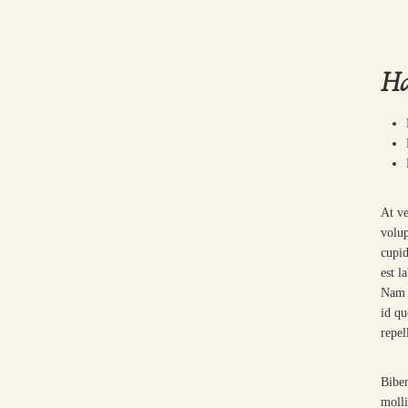
Ha
At ve
volup
cupid
est l
Nam l
id qu
repel
Biben
molli