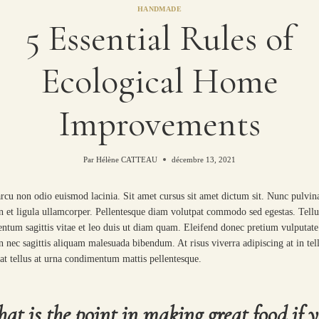
HANDMADE
5 Essential Rules of
Ecological Home
Improvements
Par
Hélène CATTEAU
décembre 13, 2021
rcu non odio euismod lacinia. Sit amet cursus sit amet dictum sit. Nunc pulvin
n et ligula ullamcorper. Pellentesque diam volutpat commodo sed egestas. Tellu
ntum sagittis vitae et leo duis ut diam quam. Eleifend donec pretium vulputate
n nec sagittis aliquam malesuada bibendum. At risus viverra adipiscing at in tel
at tellus at urna condimentum mattis pellentesque.
at is the point in making great food if 