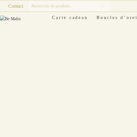
Skip
Recherche
Contact
Recherche
to
pour :
content
Carte cadeau
Boucles d’orei