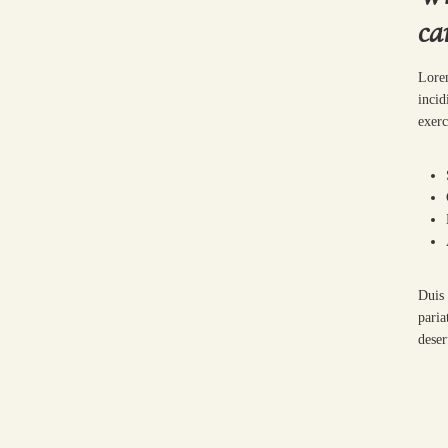
ca
Lorem
incid
exerc
Duis 
paria
deser