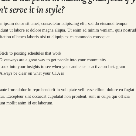
n’t serve it in style?
 ipsum dolor sit amet, consectetur adipiscing elit, sed do eiusmod tempor
idunt ut labore et dolore magna aliqua. Ut enim ad minim veniam, quis nostru
itation ullamco laboris nisi ut aliquip ex ea commodo consequat.
Stick to posting schedules that work
Giveaways are a great way to get people into your community
Look into your insights to see when your audience is active on Instagram
Always be clear on what your CTA is
aute irure dolor in reprehenderit in voluptate velit esse cillum dolore eu fugiat 
tur. Excepteur sint occaecat cupidatat non proident, sunt in culpa qui officia
unt mollit anim id est laborum.