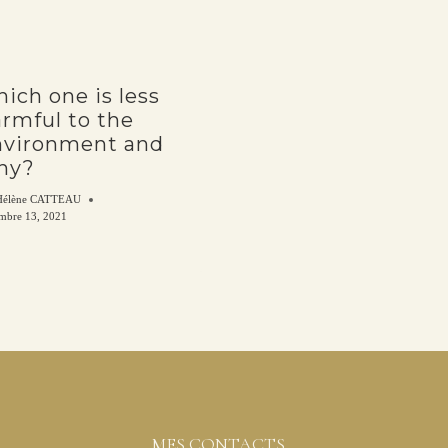
ich one is less
rmful to the
nvironment and
hy?
Hélène CATTEAU
mbre 13, 2021
MES CONTACTS