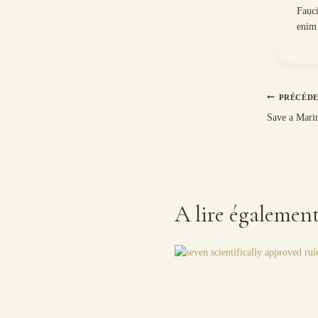
Fauci
enim 
Navig
PRÉCÉD
Save a Mari
de
l’artic
A lire égalemen