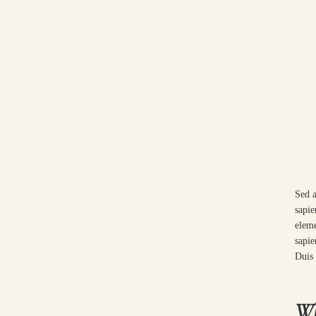
Sed a
sapie
eleme
sapie
Duis 
Wh