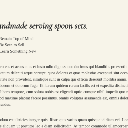
ndmade serving spoon sets
.
Remain Top of Mind
Be Seen to Sell
Learn Something New
ro eos et accusamus et iusto odio dignissimos ducimus qui blanditiis praesenti
tatum deleniti atque corrupti quos dolores et quas molestias excepturi sint occa
itate non provident, similique sunt in culpa qui officia deserunt mollitia animi,
aborum et dolorum fuga. Et harum quidem rerum facilis est et expedita distincti
ibero tempore, cum soluta nobis est eligendi optio cumque nihil impedit quo 
od maxime placeat facere possimus, omnis voluptas assumenda est, omnis dolo
lendus.
dum est ultricies integer quis. Risus quis varius quam quisque id diam vel. Lo
s aliquam ut porttitor leo a diam sollicitudin. At tempor commodo ullamcorper