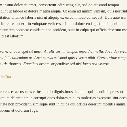
 ipsum dolor sit amet, consectetur adipiscing elit, sed do eiusmod tempor
idunt ut labore et dolore magna aliqua. Ut enim ad minim veniam, quis nostru
itation ullamco laboris nisi ut aliquip ex ea commodo consequat. Duis aute irur
 in reprehenderit in voluptate velit esse cillum dolore eu fugiat nulla pariatur.
teur sint occaecat cupidatat non proident, sunt in culpa qui officia deserunt mo
id est laborum.
verra aliquet eget sit amet. At ultrices mi tempus imperdiet nulla. Arcu dui viv
cu felis bibendum ut. Arcu cursus euismod quis viverra nibh. Cursus vitae cong
uris rhoncus. Faucibus ornare suspendisse sed nisi lacus sed viverra.
ohn Doe
ro eos et accusamus et iusto odio dignissimos ducimus qui blanditiis praesenti
tatum deleniti atque corrupti quos dolores et quas molestias excepturi sint occa
itate non provident, similique sunt in culpa qui officia deserunt mollitia animi,
aborum et dolorum fuga.