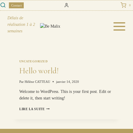
Skip
Contact
0
to
content
Délais de
réalisation
1 à 2
semaines
UNCATEGORIZED
Hello world!
Par
Hélène CATTEAU
janvier 14, 2020
Welcome to WordPress. This is your first post. Edit or
delete it, then start writing!
HELLO
LIRE LA SUITE
WORLD!