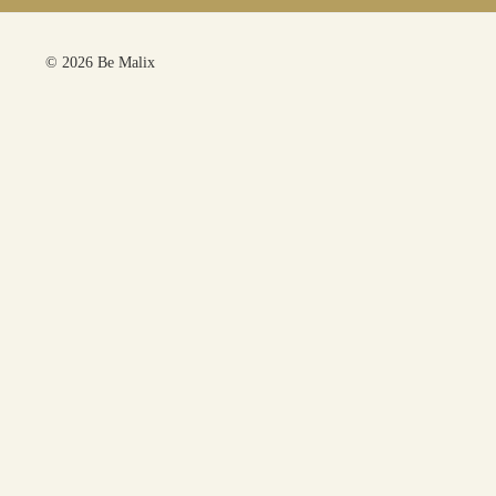
© 2026 Be Malix
Panier
Votre panier est vide.
Bienvenue sur Be Malix, Boutique de bijoux
poétiques et colorés
Toute la boutique
Noël
Carte cadeau
Boucles d’oreilles
Les minis