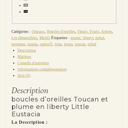
Little
Eustacia
Catégories :
Oiseaux
,
Boucles d'oreilles
,
Fleurs, Fruits, Arbres
,
Les dépareillées
,
Motifs
Étiquettes :
goutte
,
liberty
,
métal
,
montage
,
oiseau
,
optionT
,
tissu
,
tissus
,
toucan
,
tribal
Description
Matières
Conseils d'entretien
Informations complémentaires
Avis (0)
Description
boucles d’oreilles Toucan et
plume en liberty Little
Eustacia
La Description :