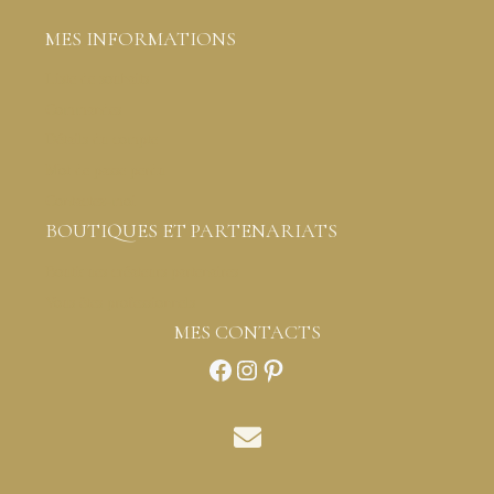
MES INFORMATIONS
Liste de souhaits
Commandes
Détails du compte
Mot de passe perdu
Contactez-moi
BOUTIQUES ET PARTENARIATS
Boutiques créateurs partenaires
Vous êtes professionnels
MES CONTACTS
Facebook
Instagram
Pinterest