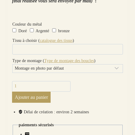
final réalisée vous sera envoyée par mail)
:
Couleur du métal
Doré
Argenté
bronze
Tissu à choisir (
catalogue des tissus
)
Type de montage (
Type de montage des boucles
)
quantité
de
Ajouter au panier
boucles
d'oreilles Toucan
et
Délai de création : environ 2 semaines
plume
en
paiements sécurisés
liberty