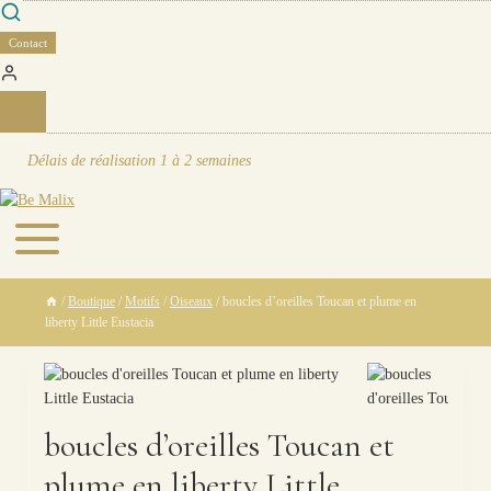
Skip
to
Contact
content
0
Délais de réalisation
1 à 2 semaines
/
Boutique
/
Motifs
/
Oiseaux
/
boucles d’oreilles Toucan et plume en
liberty Little Eustacia
boucles d’oreilles Toucan et
plume en liberty Little