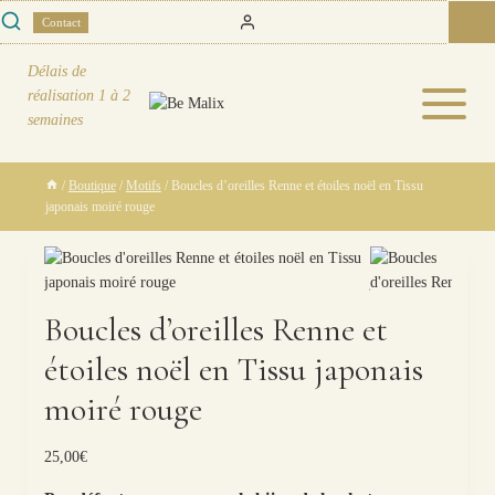
Skip
0
Contact
to
content
Délais de
réalisation
1 à 2
semaines
/
Boutique
/
Motifs
/
Boucles d’oreilles Renne et étoiles noël en Tissu
japonais moiré rouge
Boucles d’oreilles Renne et
étoiles noël en Tissu japonais
moiré rouge
25,00
€