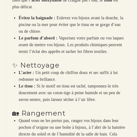
Bien que l’
acier inoxydable
ne craigne pas l’eau, le
tissu
est
plus délicat.
Évitez la baignade :
Enlevez vos bijoux avant la douche, la
piscine ou la mer pour éviter que le tissu ne se gorge d’eau
ou de chlore.
Le parfum d’abord :
Vaporisez votre parfum ou vos laques
avant
de mettre vos bijoux. Les produits chimiques peuvent
ternir l’éclat des apprêts et tacher les fibres textiles.
✨ Nettoyage
L’acier :
Un petit coup de chiffon doux et sec suffit à lui
redonner sa brillance.
Le tissu :
Si le motif en tissu est taché, tamponnez-le très
doucement avec un coton-tige à peine humide et un peu de
savon neutre, puis laissez sécher à l’air libre.
🏡 Rangement
Quand vous ne les portez pas, rangez vos bijoux dans leur
pochon d’origine ou une boîte à bijoux, à l’abri de la lumière
directe du soleil et de l’humidité de la salle de bain. Cela