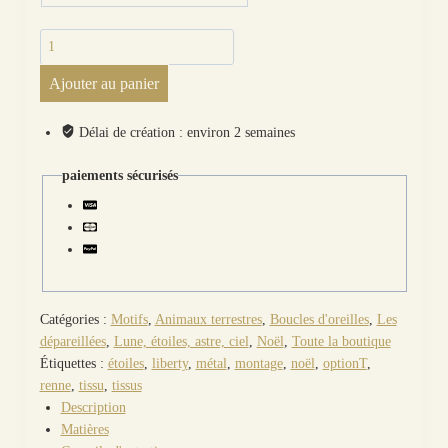
quantité
de
Ajouter au panier
Boucles
d'oreilles Renne
et
Délai de création : environ 2 semaines
étoiles
noël
paiements sécurisés
en
Tissu
japonais
moiré
rouge
Catégories :
Motifs
,
Animaux terrestres
,
Boucles d'oreilles
,
Les
dépareillées
,
Lune, étoiles, astre, ciel
,
Noël
,
Toute la boutique
Étiquettes :
étoiles
,
liberty
,
métal
,
montage
,
noël
,
optionT
,
renne
,
tissu
,
tissus
Description
Matières