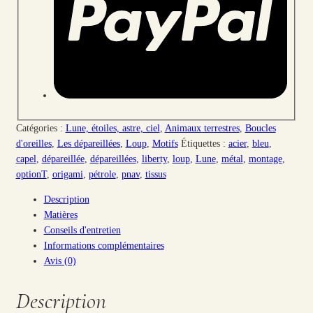
Catégories :
Lune, étoiles, astre, ciel
,
Animaux terrestres
,
Boucles
d'oreilles
,
Les dépareillées
,
Loup
,
Motifs
Étiquettes :
acier
,
bleu
,
capel
,
dépareillée
,
dépareillées
,
liberty
,
loup
,
Lune
,
métal
,
montage
,
optionT
,
origami
,
pétrole
,
pnav
,
tissus
Description
Matières
Conseils d'entretien
Informations complémentaires
Avis (0)
Description