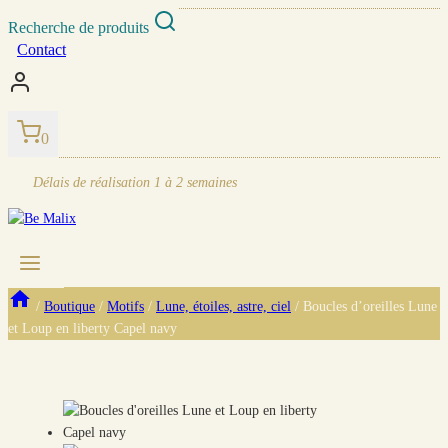
Skip
Recherche de produits
to
Contact
content
0
Délais de réalisation
1 à 2 semaines
/
Boutique
/
Motifs
/
Lune, étoiles, astre, ciel
/
Boucles d’oreilles Lune
et Loup en liberty Capel navy