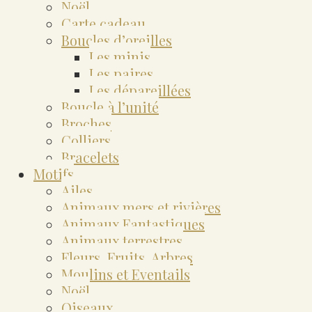
Noël
Carte cadeau
Boucles d’oreilles
Les minis
Les paires
Les dépareillées
Boucle à l’unité
Broches
Colliers
Bracelets
Motifs
Ailes
Animaux mers et rivières
Animaux Fantastiques
Animaux terrestres
Fleurs, Fruits, Arbres
Moulins et Eventails
Noël
Oiseaux