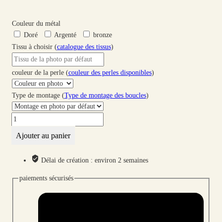
Couleur du métal
Doré
Argenté
bronze
Tissu à choisir (
catalogue des tissus
)
couleur de la perle (
couleur des perles disponibles
)
Type de montage (
Type de montage des boucles
)
quantité
de
Ajouter au panier
Boucles
d'oreilles
Délai de création : environ 2 semaines
Lune
et
paiements sécurisés
Loup
en
liberty
Capel