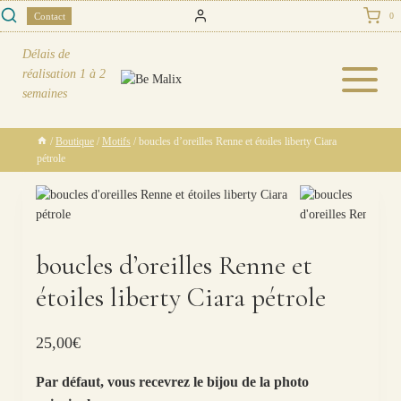
Skip
Contact
0
to
content
Délais de
réalisation
1 à 2
semaines
/
Boutique
/
Motifs
/
boucles d’oreilles Renne et étoiles liberty Ciara
pétrole
boucles d’oreilles Renne et
étoiles liberty Ciara pétrole
25,00
€
Par défaut, vous recevrez le bijou de la photo