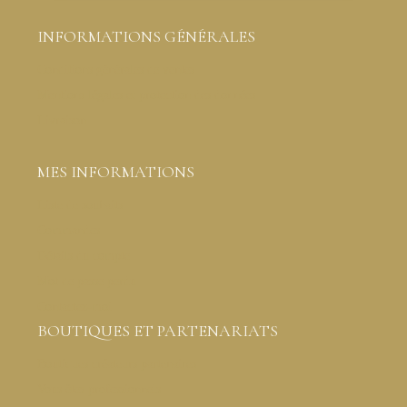
INFORMATIONS GÉNÉRALES
Conditions générales de ventes
Mentions légales et protection des données
Livraison
MES INFORMATIONS
Liste de souhaits
Commandes
Détails du compte
Mot de passe perdu
Contactez-moi
BOUTIQUES ET PARTENARIATS
Boutiques créateurs partenaires
Vous êtes professionnels