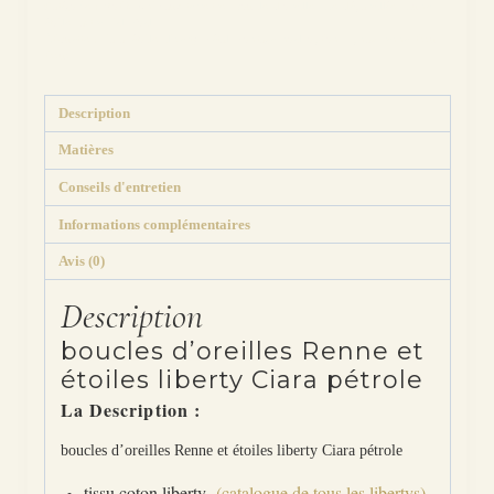
Catégories :
Motifs
,
Animaux terrestres
,
Boucles d'oreilles
,
Les dépareillées
,
Lune,
étoiles, astre, ciel
,
Noël
Étiquettes :
ciara
,
étoiles
,
liberty
,
métal
,
montage
,
noël
,
optionT
,
pnav
,
renne
,
tissu
,
tissus
Description
Matières
Conseils d'entretien
Informations complémentaires
Avis (0)
Description
boucles d’oreilles Renne et
étoiles liberty Ciara pétrole
La Description :
boucles d’oreilles Renne et étoiles liberty Ciara pétrole
tissu coton liberty
(catalogue de tous les libertys)