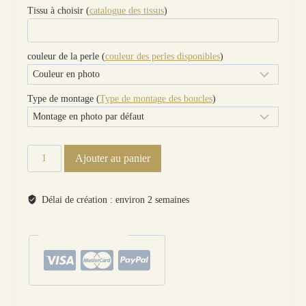
Tissu à choisir (
catalogue des tissus
)
couleur de la perle (
couleur des perles disponibles
)
Type de montage (
Type de montage des boucles
)
quantité
Ajouter au panier
de
boucles
d'oreilles Renne
Délai de création : environ 2 semaines
et
étoiles
paiements sécurisés
liberty
Ciara
pétrole