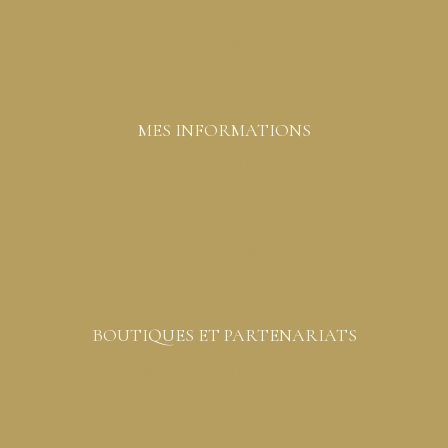
Mentions légales et protection des données
Livraison
MES INFORMATIONS
Liste de souhaits
Commandes
Détails du compte
Mot de passe perdu
Contactez-moi
BOUTIQUES ET PARTENARIATS
Boutiques créateurs partenaires
Vous êtes professionnels