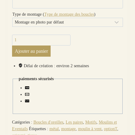
Type de montage (
Type de montage des boucles
)
quantité
de
Ajouter au panier
Boucles
d'oreilles
moulin
Délai de création : environ 2 semaines
à
vent
paiements sécurisés
en
Liberty
Betsy
porcelaine
Catégories :
Boucles d'oreilles
,
Les paires
,
Motifs
,
Moulins et
Eventails
Étiquettes :
métal
,
montage
,
moulin à vent
,
optionT
,