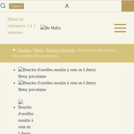
Skip
0
Contact
to
content
Délais de
réalisation
1 à 2
semaines
/
Boutique
/
Motifs
/
Moulins et Eventails
/
Boucles d’oreilles moulin à
vent en Liberty Betsy porcelaine