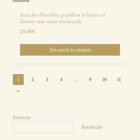
Boucles d’oreilles papillon et lotus en
liberty star anisé moutarde
25,00
€
Découvrir la création
1
2
3
4
…
9
10
11
→
Recherche
Recherche