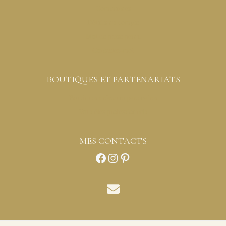
Commandes
Détails du compte
Mot de passe perdu
Contactez-moi
BOUTIQUES ET PARTENARIATS
Boutiques créateurs partenaires
Vous êtes professionnels
MES CONTACTS
Facebook
Instagram
Pinterest