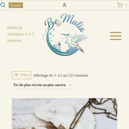
Skip
Contact
0
to
content
Délais de
réalisation
1 à 2
semaines
Filtre
Trié
Affichage de 1–12 sur 123 résultats
du
plus
récent
au
plus
ancien