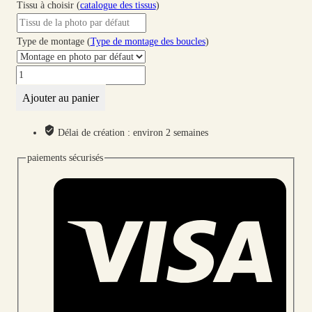
Tissu à choisir (
catalogue des tissus
)
Type de montage (
Type de montage des boucles
)
quantité
de
Ajouter au panier
Boucles
d'oreilles
Délai de création : environ 2 semaines
Mini
carpe
paiements sécurisés
Koï
et
ginkgo
en
liberty
Summer
Blooms
coquelicot