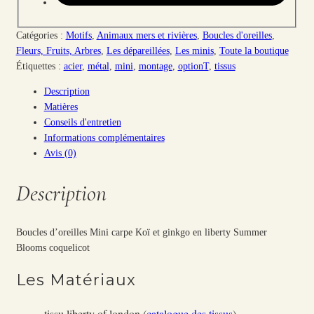
Catégories :
Motifs
,
Animaux mers et rivières
,
Boucles d'oreilles
,
Fleurs, Fruits, Arbres
,
Les dépareillées
,
Les minis
,
Toute la boutique
Étiquettes :
acier
,
métal
,
mini
,
montage
,
optionT
,
tissus
Description
Matières
Conseils d'entretien
Informations complémentaires
Avis (0)
Description
Boucles d’oreilles Mini carpe Koï et ginkgo en liberty Summer
Blooms coquelicot
Les Matériaux
tissu liberty of london (
catalogue des tissus
)