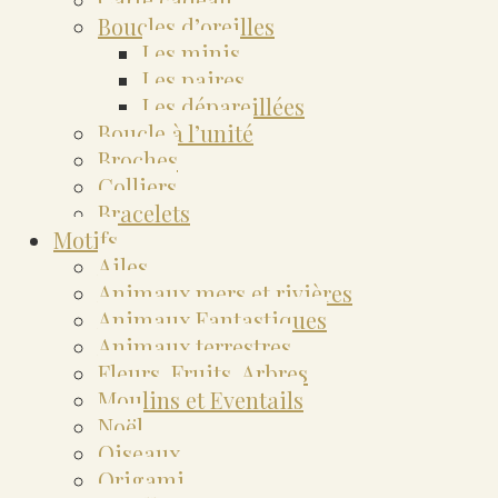
Boucles d’oreilles
Les minis
Les paires
Les dépareillées
Boucle à l’unité
Broches
Colliers
Bracelets
Motifs
Ailes
Animaux mers et rivières
Animaux Fantastiques
Animaux terrestres
Fleurs, Fruits, Arbres
Moulins et Eventails
Noël
Oiseaux
Origami