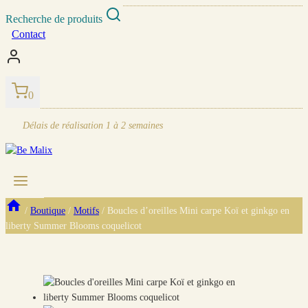
Skip
Recherche de produits
to
Contact
content
0
Délais de réalisation
1 à 2 semaines
/
Boutique
/
Motifs
/
Boucles d’oreilles Mini carpe Koï et ginkgo en
liberty Summer Blooms coquelicot