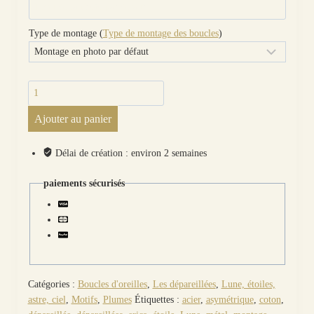
Type de montage (
Type de montage des boucles
)
quantité
de
Ajouter au panier
Boucles
d'oreilles
Lune,
Délai de création : environ 2 semaines
plume,
étoiles
paiements sécurisés
en
liberty
Erica
noir
Catégories :
Boucles d'oreilles
,
Les dépareillées
,
Lune, étoiles,
astre, ciel
,
Motifs
,
Plumes
Étiquettes :
acier
,
asymétrique
,
coton
,