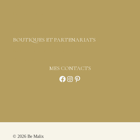
Commandes
Détails du compte
Mot de passe perdu
Contactez-moi
BOUTIQUES ET PARTENARIATS
Boutiques créateurs partenaires
Vous êtes professionnels
MES CONTACTS
Facebook
Instagram
Pinterest
© 2026 Be Malix