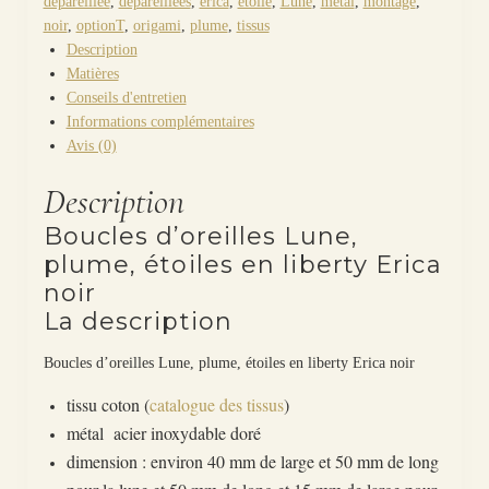
dépareillée
,
dépareillées
,
erica
,
étoile
,
Lune
,
métal
,
montage
,
noir
,
optionT
,
origami
,
plume
,
tissus
Description
Matières
Conseils d'entretien
Informations complémentaires
Avis (0)
Description
Boucles d’oreilles Lune,
plume, étoiles en liberty Erica
noir
La description
Boucles d’oreilles Lune, plume, étoiles en liberty Erica noir
tissu coton (
catalogue des tissus
)
métal acier inoxydable doré
dimension : environ 40 mm de large et 50 mm de long