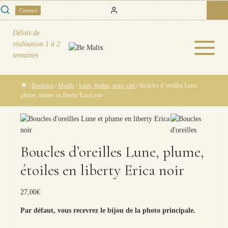
Skip
0
Contact
to
content
Délais de
réalisation
1 à 2
semaines
/
Boutique
/
Motifs
/
Lune, étoiles, astre, ciel
/
Boucles d’oreilles Lune,
plume, étoiles en liberty Erica noir
Boucles d’oreilles Lune, plume,
étoiles en liberty Erica noir
27,00
€
Par défaut, vous recevrez le bijou de la photo principale.