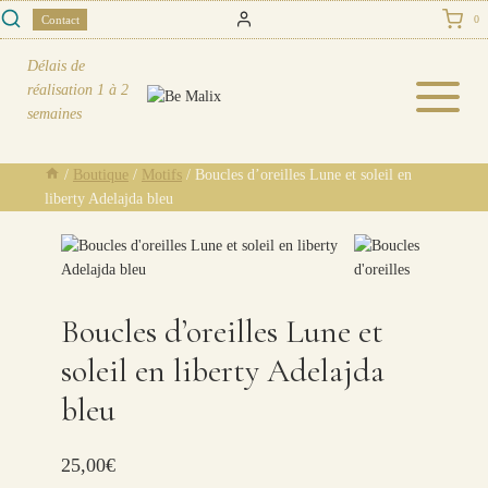
Skip
Contact
0
to
content
Délais de
réalisation
1 à 2
semaines
/
Boutique
/
Motifs
/
Boucles d’oreilles Lune et soleil en
liberty Adelajda bleu
Boucles d’oreilles Lune et
soleil en liberty Adelajda
bleu
25,00
€