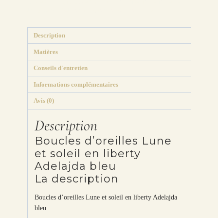
Étiquettes :
adelajda
,
asymétrique
,
coton
,
dépareillée
,
dépareillées
,
étoile
,
liberty
,
Lune
,
métal
,
montage
,
optionT
,
origami
,
soleil
,
tissus
Description
Matières
Conseils d'entretien
Informations complémentaires
Avis (0)
Description
Boucles d’oreilles Lune
et soleil en liberty
Adelajda bleu
La description
Boucles d’oreilles Lune et soleil en liberty Adelajda
bleu