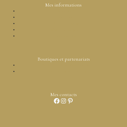
Mes informations
Liste de souhaits
Commandes
Détails du compte
Mot de passe perdu
Contactez-moi
Boutiques et partenariats
Boutiques créateurs partenaires
Vous êtes professionnels
Mes contacts
Facebook
Instagram
Pinterest