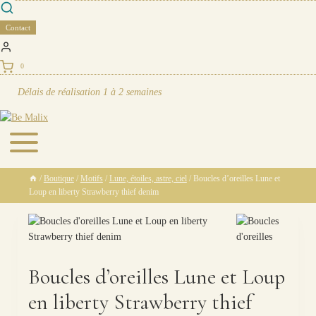
Skip
to
Contact
content
0
Délais de réalisation
1 à 2 semaines
/
Boutique
/
Motifs
/
Lune, étoiles, astre, ciel
/
Boucles d’oreilles Lune et
Loup en liberty Strawberry thief denim
Boucles d’oreilles Lune et Loup
en liberty Strawberry thief