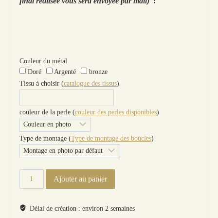
final réalisée vous sera envoyée par mail)
:
Couleur du métal
Doré
Argenté
bronze
Tissu à choisir (
catalogue des tissus
)
couleur de la perle (
couleur des perles disponibles
)
Type de montage (
Type de montage des boucles
)
quantité
Ajouter au panier
de
Boucles
d'oreilles
Délai de création : environ 2 semaines
Lune