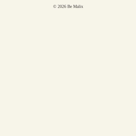
© 2026 Be Malix
Panier
Votre panier est vide.
Bienvenue sur Be Malix, Boutique de bijoux
poétiques et colorés
Toute la boutique
Noël
Carte cadeau
Boucles d’oreilles
Les minis
Les paires
Les dépareillées