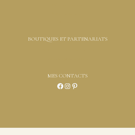
Détails du compte
Mot de passe perdu
Contactez-moi
BOUTIQUES ET PARTENARIATS
Boutiques créateurs partenaires
Vous êtes professionnels
MES CONTACTS
Facebook
Instagram
Pinterest