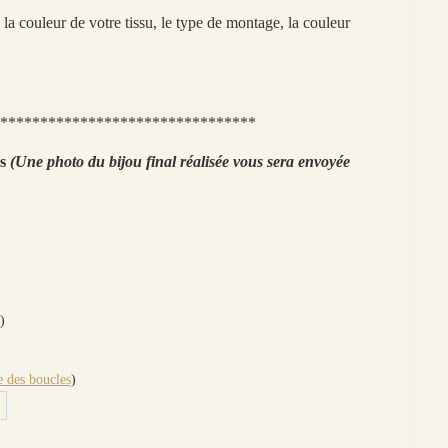
la couleur de votre tissu, le type de montage, la couleur
********************************
ns
(Une photo du bijou final réalisée vous sera envoyée
)
 des boucles
)