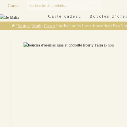
Skip
Recherche
Contact
Recherche
to
pour :
content
Carte cadeau
Boucles d’orei
/
Boutique
/
Motifs
/
Oiseaux
/
boucles d’oreilles lune et chouette liberty Faria B no