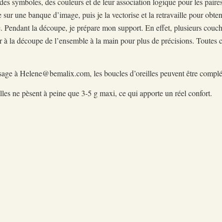
 des symboles, des couleurs et de leur association logique pour les paire
 sur une banque d’image, puis je la vectorise et la retravaille pour obte
 Pendant la découpe, je prépare mon support. En effet, plusieurs couch
r à la découpe de l’ensemble à la main pour plus de précisions. Toutes ce
essage à Helene@bemalix.com, les boucles d’oreilles peuvent être compl
, elles ne pèsent à peine que 3-5 g maxi, ce qui apporte un réel confort.