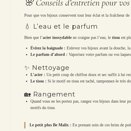
🌸 Conseils d’entretien pour vos
Pour que vos bijoux conservent tout leur éclat et la fraîcheur de 
💧 L’eau et le parfum
Bien que l’
acier inoxydable
ne craigne pas l’eau, le
tissu
est plu
Évitez la baignade :
Enlevez vos bijoux avant la douche, la 
Le parfum d’abord :
Vaporisez votre parfum ou vos laque
✨ Nettoyage
L’acier :
Un petit coup de chiffon doux et sec suffit à lui re
Le tissu :
Si le motif en tissu est taché, tamponnez-le très d
🏡 Rangement
Quand vous ne les portez pas, rangez vos bijoux dans leur poch
motifs du tissu.
Le petit plus Be Malix :
En prenant soin de ces brins de poé