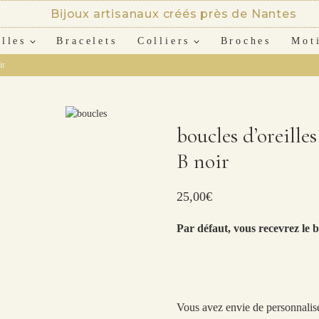
Bijoux artisanaux créés près de Nantes
lles
Bracelets
Colliers
Broches
Mot
ir
boucles d’oreille
B noir
25,00
€
Par défaut, vous recevrez le b
Vous avez envie de personnalise