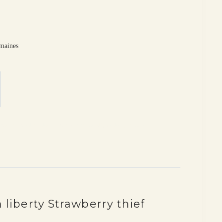
emaines
Boucles d'oreilles
,
Fleurs, Fruits, Arbres
,
Les dépareillées
,
Les paires
ssus
 liberty Strawberry thief