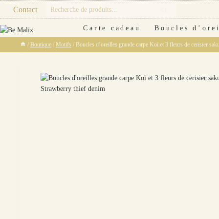
Skip
Recherche
Contact
Recherche
to
pour :
content
Carte cadeau
Boucles d’orei
/
Boutique
/
Motifs
/
Boucles d’oreilles grande carpe Koï et 3 fleurs de cerisier sak