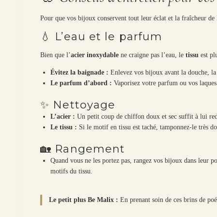
Pour que vos bijoux conservent tout leur éclat et la fraîcheur de 
💧 L’eau et le parfum
Bien que l’
acier inoxydable
ne craigne pas l’eau, le
tissu
est plu
Évitez la baignade :
Enlevez vos bijoux avant la douche, la 
Le parfum d’abord :
Vaporisez votre parfum ou vos laque
✨ Nettoyage
L’acier :
Un petit coup de chiffon doux et sec suffit à lui re
Le tissu :
Si le motif en tissu est taché, tamponnez-le très d
🏡 Rangement
Quand vous ne les portez pas, rangez vos bijoux dans leur poch
motifs du tissu.
Le petit plus Be Malix :
En prenant soin de ces brins de poé