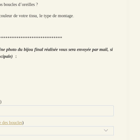
s boucles d’oreilles ?
couleur de votre tissu, le type de montage.
*****************************
ne photo du bijou final réalisée vous sera envoyée par mail, si
ncipale)
:
)
 des boucles
)