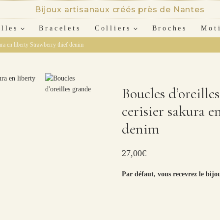
Bijoux artisanaux créés près de Nantes
lles
Bracelets
Colliers
Broches
Mot
ura en liberty Strawberry thief denim
Boucles d’oreille
cerisier sakura e
denim
27,00
€
Par défaut, vous recevrez le bijo