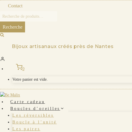
Skip
Contact
to
Recherche
content
pour :
Recherche
Bijoux artisanaux créés près de Nantes
0
Votre panier est vide.
Carte cadeau
Boucles d’oreilles
Les réversibles
Boucle à l’unité
Les paires