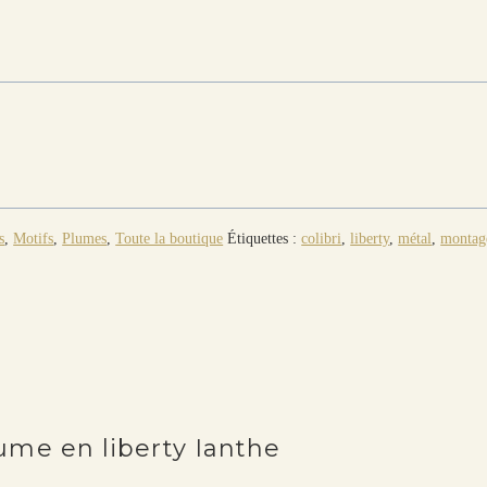
s
,
Motifs
,
Plumes
,
Toute la boutique
Étiquettes :
colibri
,
liberty
,
métal
,
montag
lume en liberty Ianthe