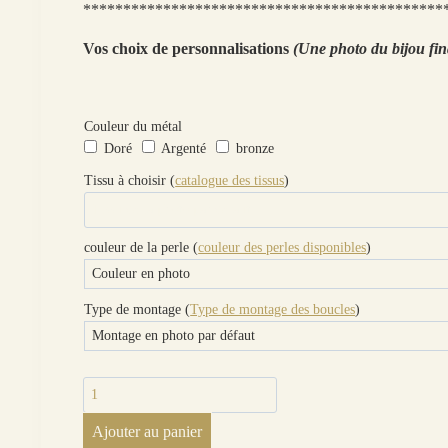
*********************************************
Vos choix de personnalisations
(Une photo du bijou fin
Couleur du métal
Doré
Argenté
bronze
Tissu à choisir (
catalogue des tissus
)
couleur de la perle (
couleur des perles disponibles
)
Type de montage (
Type de montage des boucles
)
quantité
de
Ajouter au panier
boucles