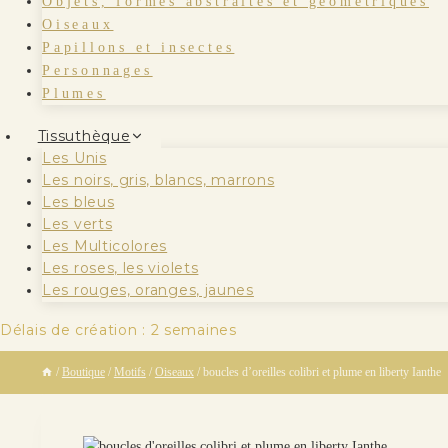
Objets, formes abstraites et géométriques
Oiseaux
Papillons et insectes
Personnages
Plumes
Tissuthèque
Les Unis
Les noirs, gris, blancs, marrons
Les bleus
Les verts
Les Multicolores
Les roses, les violets
Les rouges, oranges, jaunes
Délais de création : 2 semaines
/
Boutique
/
Motifs
/
Oiseaux
/
boucles d’oreilles colibri et plume en liberty Ianthe