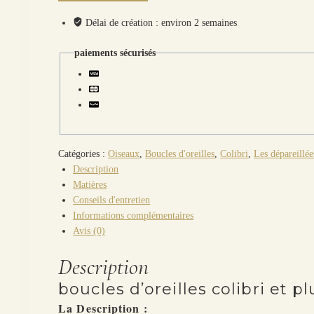
d'oreilles colibri
et
Délai de création : environ 2 semaines
plume
en
paiements sécurisés
liberty
Ianthe
Catégories :
Oiseaux
,
Boucles d'oreilles
,
Colibri
,
Les dépareillée
Description
Matières
Conseils d'entretien
Informations complémentaires
Avis (0)
Description
boucles d’oreilles colibri et p
La Description :