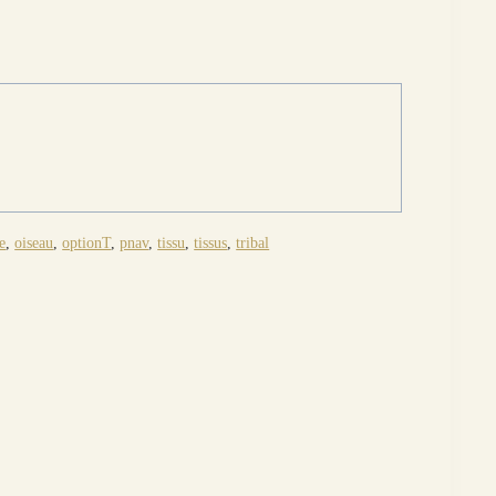
e
,
oiseau
,
optionT
,
pnav
,
tissu
,
tissus
,
tribal