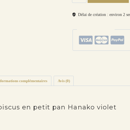
de
boucles
d'oreilles colibri
Délai de création : environ 2 s
et
hibiscus
paiements sécurisés
en
petit
pan
Hanako
violet
Catégories :
Oiseaux
,
Boucles d'oreilles
,
Colib
Étiquettes :
colibri
,
fleur
,
hibiscus
,
liberty
,
mét
nformations complémentaires
Avis (0)
hibiscus en petit pan Hanako violet