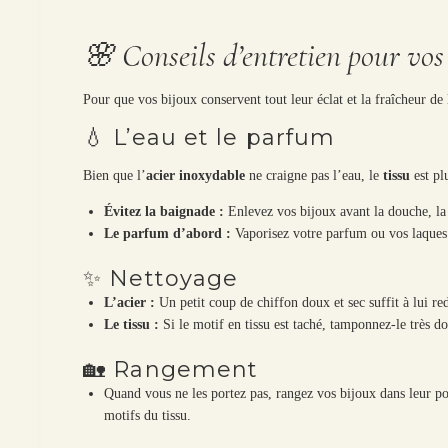
🌸 Conseils d’entretien pour vos
Pour que vos bijoux conservent tout leur éclat et la fraîcheur de 
💧 L’eau et le parfum
Bien que l’
acier inoxydable
ne craigne pas l’eau, le
tissu
est plu
Évitez la baignade :
Enlevez vos bijoux avant la douche, la 
Le parfum d’abord :
Vaporisez votre parfum ou vos laque
✨ Nettoyage
L’acier :
Un petit coup de chiffon doux et sec suffit à lui re
Le tissu :
Si le motif en tissu est taché, tamponnez-le très d
🏡 Rangement
Quand vous ne les portez pas, rangez vos bijoux dans leur poch
motifs du tissu.