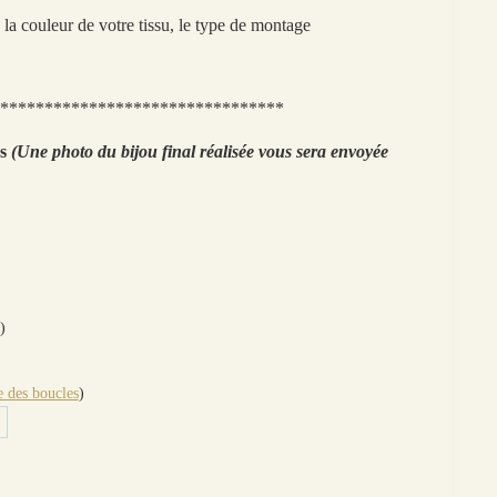
la couleur de votre tissu, le type de montage
********************************
ns
(Une photo du bijou final réalisée vous sera envoyée
)
 des boucles
)