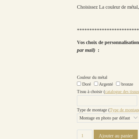
Choisissez La couleur de métal, 
*************************
Vos choix de personnalisatio
par mail)
:
Couleur du métal
Doré
Argenté
bronze
Tissu à choisir (
catalogue des tissus
Type de montage (
Type de montage
quantité
Ajouter au panier