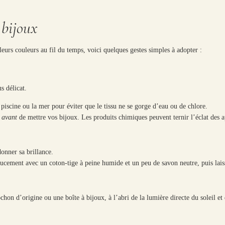
 bijoux
leurs couleurs au fil du temps, voici quelques gestes simples à adopter :
s délicat.
piscine ou la mer pour éviter que le tissu ne se gorge d’eau ou de chlore.
s
avant
de mettre vos bijoux. Les produits chimiques peuvent ternir l’éclat des app
donner sa brillance.
oucement avec un coton-tige à peine humide et un peu de savon neutre, puis laisse
on d’origine ou une boîte à bijoux, à l’abri de la lumière directe du soleil et d