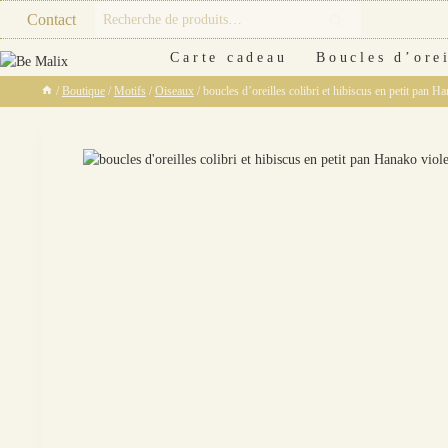
Skip
Recherche
Contact
Recherche
to
pour :
content
Carte cadeau
Boucles d’orei
/
Boutique
/
Motifs
/
Oiseaux
/
boucles d’oreilles colibri et hibiscus en petit pan Ha