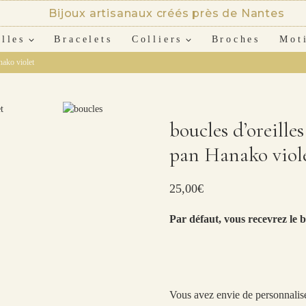
Bijoux artisanaux créés près de Nantes
lles
Bracelets
Colliers
Broches
Mot
nako violet
boucles d’oreilles
pan Hanako viol
25,00
€
Par défaut, vous recevrez le b
Vous avez envie de personnalise