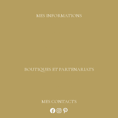
MES INFORMATIONS
Liste de souhaits
Commandes
Détails du compte
Mot de passe perdu
Contactez-moi
BOUTIQUES ET PARTENARIATS
Boutiques créateurs partenaires
Vous êtes professionnels
MES CONTACTS
Facebook
Instagram
Pinterest