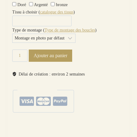
Doré
Argenté
bronze
Tissu à choisir (
catalogue des tissus
)
Type de montage (
Type de montage des boucles
)
quantité
Ajouter au panier
de
boucles
d'oreilles
Délai de création : environ 2 semaines
Dodo
en
paiements sécurisés
liberty
Mitsi
valéria
rubis
Catégories :
Oiseaux
,
Boucles d'oreilles
,
Les paires
,
Motifs
Étiquettes :
dépareillée
,
dépareillées
,
dodo
,
métal
,
mitsi
,
montage
,
oiseau des iles
,
optionT
,
tissus