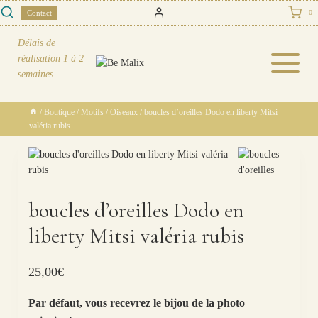
Skip
Contact
0
to
content
Délais de
réalisation
1 à 2
semaines
/
Boutique
/
Motifs
/
Oiseaux
/
boucles d’oreilles Dodo en liberty Mitsi
valéria rubis
boucles d’oreilles Dodo en
liberty Mitsi valéria rubis
25,00
€
Par défaut, vous recevrez le bijou de la photo