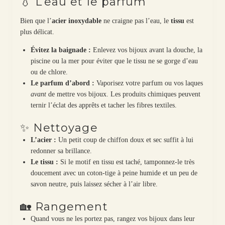
💧 L’eau et le parfum
Bien que l’
acier inoxydable
ne craigne pas l’eau, le
tissu
est
plus délicat.
Évitez la baignade :
Enlevez vos bijoux avant la douche, la
piscine ou la mer pour éviter que le tissu ne se gorge d’eau
ou de chlore.
Le parfum d’abord :
Vaporisez votre parfum ou vos laques
avant
de mettre vos bijoux. Les produits chimiques peuvent
ternir l’éclat des apprêts et tacher les fibres textiles.
✨ Nettoyage
L’acier :
Un petit coup de chiffon doux et sec suffit à lui
redonner sa brillance.
Le tissu :
Si le motif en tissu est taché, tamponnez-le très
doucement avec un coton-tige à peine humide et un peu de
savon neutre, puis laissez sécher à l’air libre.
🏡 Rangement
Quand vous ne les portez pas, rangez vos bijoux dans leur