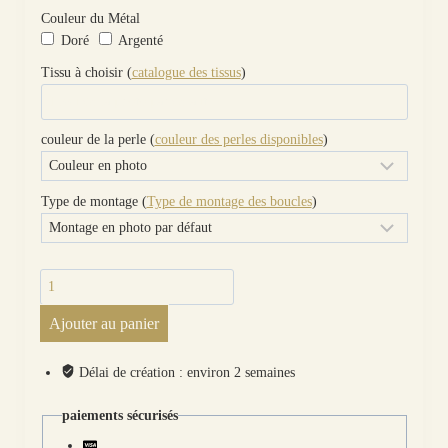
Couleur du Métal
Doré
Argenté
Tissu à choisir (
catalogue des tissus
)
couleur de la perle (
couleur des perles disponibles
)
Type de montage (
Type de montage des boucles
)
quantité
de
Ajouter au panier
Boucles
d'oreilles
chats
Délai de création : environ 2 semaines
en
Tissu
paiements sécurisés
uni