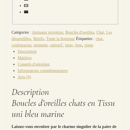
bleu
marine
Catégories :
Animaux terrestres
,
Boucles d'oreilles
,
Chat
,
Les
dépareillées
,
Motifs
,
Toute la boutique
Étiquettes :
chat
,
couleuracier
,
montage
,
optionT
,
pnav
,
tissu
,
tissus
Description
Matières
Conseils d'entretien
Informations complémentaires
Avis (0)
Description
Boucles d’oreilles chats en Tissu
uni bleu marine
Laissez-vous envoûter par le charme singulier de la paire de