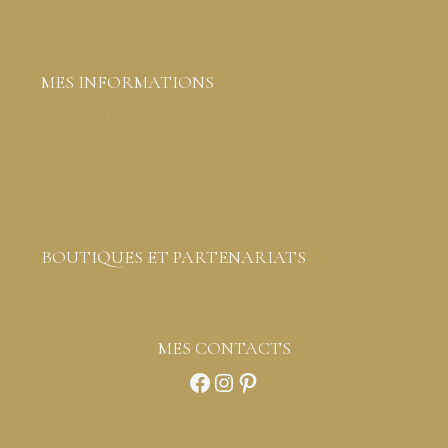
Livraison
MES INFORMATIONS
Liste de souhaits
Commandes
Détails du compte
Mot de passe perdu
Contactez-moi
BOUTIQUES ET PARTENARIATS
Boutiques créateurs partenaires
Vous êtes professionnels
MES CONTACTS
Facebook
Instagram
Pinterest