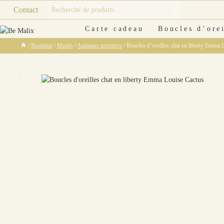
Skip
Recherche
Contact
Recherche
to
pour :
content
Carte cadeau
Boucles d’orei
/
Boutique
/
Motifs
/
Animaux terrestres
/
Boucles d’oreilles chat en liberty Emma 