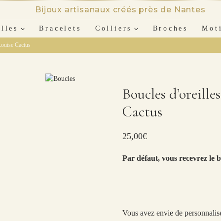
Bijoux artisanaux créés près de Nantes
lles
Bracelets
Colliers
Broches
Mot
Louise Cactus
Boucles d’oreill
Cactus
25,00
€
Par défaut, vous recevrez le b
Vous avez envie de personnalise