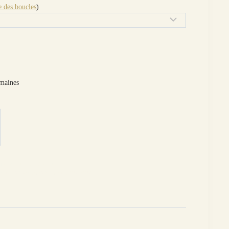
 des boucles
)
emaines
lles
,
Chat
,
Les paires
,
Motifs
étal
,
montage
,
optionT
,
pnav
,
tissu
,
tissus