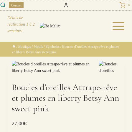
Skip
Contact
0
to
content
Délais de
réalisation
1 à 2
semaines
/
Boutique
/
Motifs
/
Symboles
/
Boucles d’oreilles Attrape-rêve et plumes
en liberty Betsy Ann sweet pink
Boucles d’oreilles Attrape-rêve
et plumes en liberty Betsy Ann
sweet pink
27,00
€