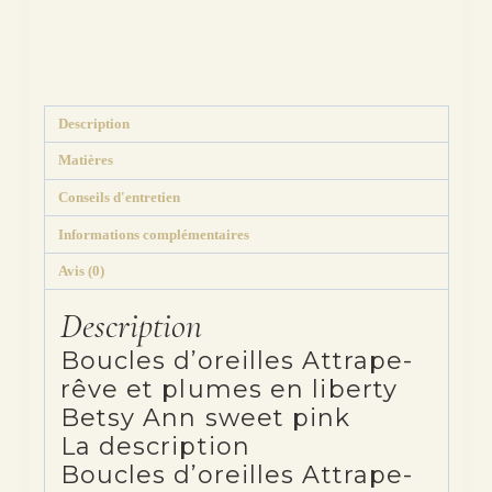
Betsy
Catégories :
Symboles
,
Boucles d'oreilles
,
Les dépareillées
,
Motifs
,
Objets, formes
Ann
abstraites et géométriques
,
Plumes
Étiquettes :
attrape-rêve
,
dépareillée
,
dépareillées
,
liberty
,
métal
,
montage
,
optionT
,
sweet
plume
,
tissus
pink
Description
Matières
Conseils d'entretien
Informations complémentaires
Avis (0)
Description
Boucles d’oreilles Attrape-
rêve et plumes en liberty
Betsy Ann sweet pink
La description
Boucles d’oreilles Attrape-