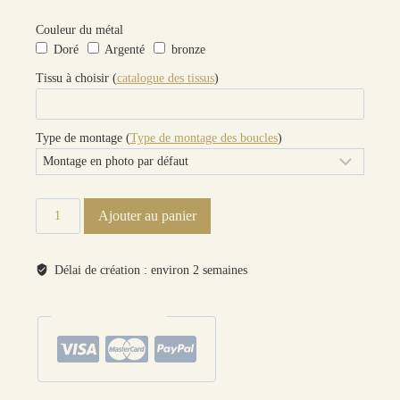
Couleur du métal
Doré
Argenté
bronze
Tissu à choisir (
catalogue des tissus
)
Type de montage (
Type de montage des boucles
)
quantité
Ajouter au panier
de
Boucles
d'oreilles
Délai de création : environ 2 semaines
Attrape-
rêve
paiements sécurisés
et
plumes
en
liberty