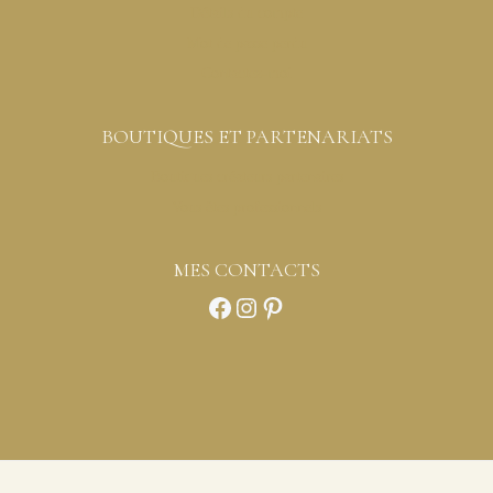
Détails du compte
Mot de passe perdu
Contactez-moi
BOUTIQUES ET PARTENARIATS
Boutiques créateurs partenaires
Vous êtes professionnels
MES CONTACTS
Facebook
Instagram
Pinterest