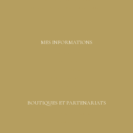
Mentions légales et protection des données
Livraison
MES INFORMATIONS
Liste de souhaits
Commandes
Détails du compte
Mot de passe perdu
Contactez-moi
BOUTIQUES ET PARTENARIATS
Boutiques créateurs partenaires
Vous êtes professionnels