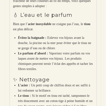
fraîcheur de leurs couleurs au fil du temps, voici quelques
gestes simples à adopter :
💧 L’eau et le parfum
Bien que l’
acier inoxydable
ne craigne pas l’eau, le
tissu
est plus délicat.
Évitez la baignade :
Enlevez vos bijoux avant la
douche, la piscine ou la mer pour éviter que le tissu ne
se gorge d’eau ou de chlore.
Le parfum d’abord :
Vaporisez votre parfum ou vos
laques
avant
de mettre vos bijoux. Les produits
chimiques peuvent ternir l’éclat des apprêts et tacher les
fibres textiles.
✨ Nettoyage
L’acier :
Un petit coup de chiffon doux et sec suffit à
lui redonner sa brillance.
Le tissu :
Si le motif en tissu est taché, tamponnez-le
très doucement avec un coton-tige à peine humide et un