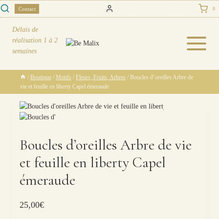
Skip
Contact
0
to
content
Délais de
réalisation
1 à 2
semaines
/
Boutique
/
Motifs
/
Fleurs, Fruits, Arbres
/
Boucles d’oreilles Arbre de
vie et feuille en liberty Capel émeraude
Boucles d’oreilles Arbre de vie
et feuille en liberty Capel
émeraude
25,00
€