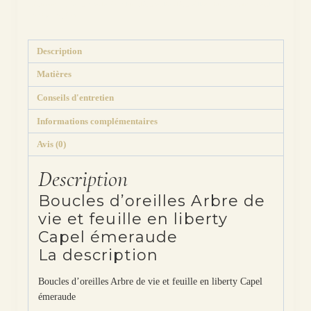
Capel
Étiquettes :
acier
,
arbre de vie
,
bleu
,
dépareillée
,
dépareillées
,
feuille
,
lotus
,
métal
,
montage
,
optionT
émeraude
Description
Matières
Conseils d'entretien
Informations complémentaires
Avis (0)
Description
Boucles d’oreilles Arbre de
vie et feuille en liberty
Capel émeraude
La description
Boucles d’oreilles Arbre de vie et feuille en liberty Capel
émeraude