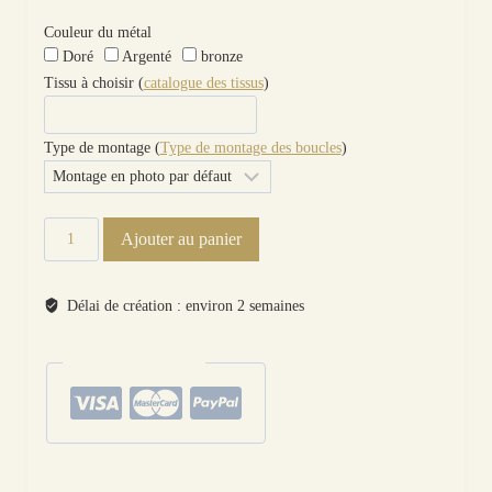
Couleur du métal
Doré
Argenté
bronze
Tissu à choisir (
catalogue des tissus
)
Type de montage (
Type de montage des boucles
)
quantité
Ajouter au panier
de
Boucles
d'oreilles
Délai de création : environ 2 semaines
Arbre
de
paiements sécurisés
vie
et
feuille
en
liberty
Catégories :
Fleurs, Fruits, Arbres
,
Boucles d'oreilles
,
Les dépareillées
,
Motifs