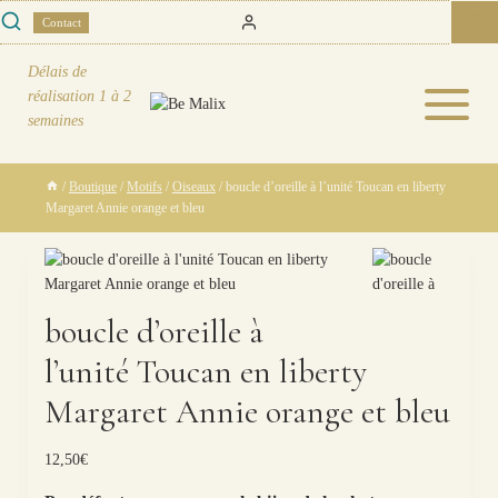
Skip
0
Contact
to
content
Délais de
réalisation
1 à 2
semaines
/
Boutique
/
Motifs
/
Oiseaux
/
boucle d’oreille à l’unité Toucan en liberty
Margaret Annie orange et bleu
boucle d’oreille à
l’unité Toucan en liberty
Margaret Annie orange et bleu
12,50
€