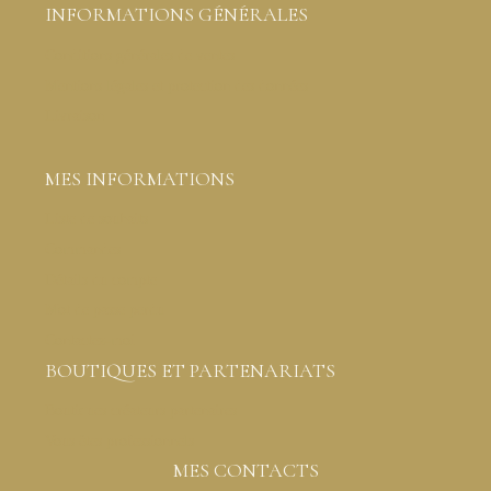
INFORMATIONS GÉNÉRALES
Conditions générales de ventes
Mentions légales et protection des données
Livraison
MES INFORMATIONS
Liste de souhaits
Commandes
Détails du compte
Mot de passe perdu
Contactez-moi
BOUTIQUES ET PARTENARIATS
Boutiques créateurs partenaires
Vous êtes professionnels
MES CONTACTS