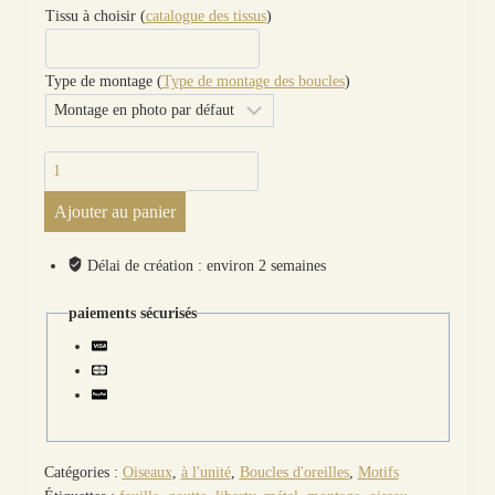
Tissu à choisir (
catalogue des tissus
)
Type de montage (
Type de montage des boucles
)
quantité
de
Ajouter au panier
boucle
d'oreille
à
Délai de création : environ 2 semaines
l'unité Toucan
en
paiements sécurisés
liberty
Margaret
Annie
orange
et
bleu
Catégories :
Oiseaux
,
à l'unité
,
Boucles d'oreilles
,
Motifs