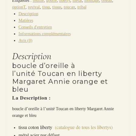
Étiquettes :
feuille
,
goutte
,
liberty
,
métal
,
montage
,
oiseau
,
optionT
,
revival
,
tissu
,
tissus
,
toucan
,
tribal
Description
Matières
Conseils d'entretien
Informations complémentaires
Avis (0)
Description
boucle d’oreille à
l’unité Toucan en liberty
Margaret Annie orange et
bleu
La Description :
boucle d’oreille à l’unité Toucan en liberty Margaret Annie
orange et bleu
tissu coton liberty
(catalogue de tous les libertys)
métal acier par défaut