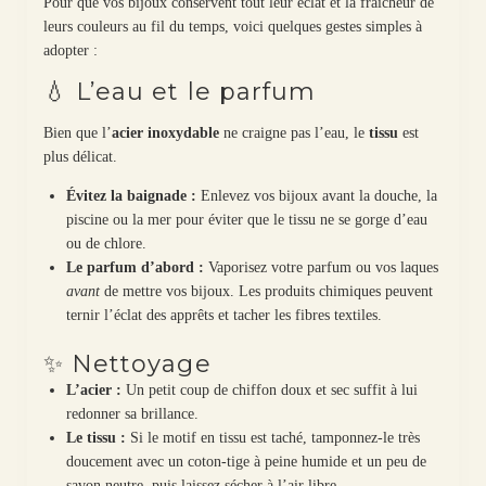
Pour que vos bijoux conservent tout leur éclat et la fraîcheur de
leurs couleurs au fil du temps, voici quelques gestes simples à
adopter :
💧 L’eau et le parfum
Bien que l’
acier inoxydable
ne craigne pas l’eau, le
tissu
est
plus délicat.
Évitez la baignade :
Enlevez vos bijoux avant la douche, la
piscine ou la mer pour éviter que le tissu ne se gorge d’eau
ou de chlore.
Le parfum d’abord :
Vaporisez votre parfum ou vos laques
avant
de mettre vos bijoux. Les produits chimiques peuvent
ternir l’éclat des apprêts et tacher les fibres textiles.
✨ Nettoyage
L’acier :
Un petit coup de chiffon doux et sec suffit à lui
redonner sa brillance.
Le tissu :
Si le motif en tissu est taché, tamponnez-le très
doucement avec un coton-tige à peine humide et un peu de
savon neutre, puis laissez sécher à l’air libre.