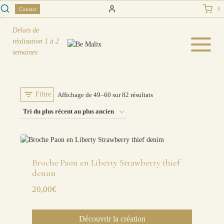
Skip
Contact
0
to
content
Délais de
réalisation
1 à 2
semaines
Filtre
Trié
Affichage de 49–60 sur 82 résultats
du
plus
récent
au
Broche Paon en Liberty Strawberry thief
plus
denim
ancien
20,00
€
Découvrir la création