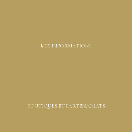
Conditions générales de ventes
Mentions légales et protection des données
Livraison
MES INFORMATIONS
Liste de souhaits
Commandes
Détails du compte
Mot de passe perdu
Contactez-moi
BOUTIQUES ET PARTENARIATS
Boutiques créateurs partenaires
Vous êtes professionnels