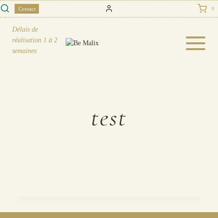
Skip
Contact
0
to
content
Délais de
réalisation
1 à 2
semaines
test