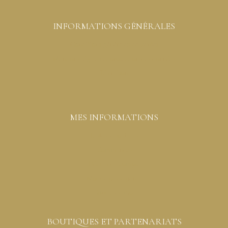
INFORMATIONS GÉNÉRALES
Conditions générales de ventes
Mentions légales et protection des données
Livraison
MES INFORMATIONS
Liste de souhaits
Commandes
Détails du compte
Mot de passe perdu
Contactez-moi
BOUTIQUES ET PARTENARIATS