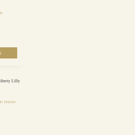
en
n
n tissus