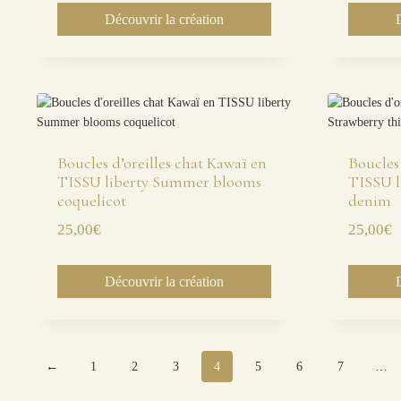
Découvrir la création
Boucles d’oreilles chat Kawaï en
Boucles 
TISSU liberty Summer blooms
TISSU l
coquelicot
denim
25,00
€
25,00
€
Découvrir la création
←
1
2
3
4
5
6
7
…