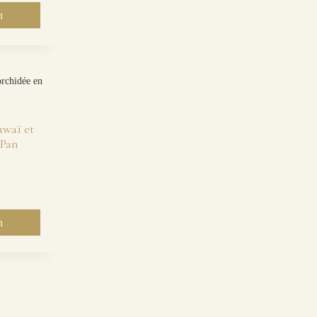
n
awaï et
 Pan
n