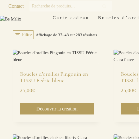
Skip
Recherche
Contact
Recherche
to
pour :
content
Carte cadeau
Boucles d’orei
Filtre
Trié
Affichage de 37–48 sur 283 résultats
du
plus
récent
au
Boucles d’oreilles Pingouin en
Boucles 
TISSU Féérie bleue
TISSU l
plus
25,00
€
25,00
€
ancien
Découvrir la création