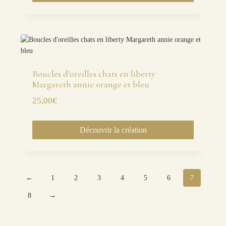
Boucles d’oreilles chats en liberty
Margareth annie orange et bleu
25,00
€
Découvrir la création
←
1
2
3
4
5
6
7
8
→