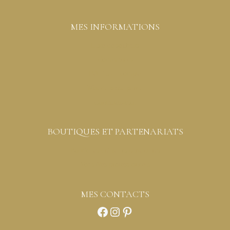
MES INFORMATIONS
Liste de souhaits
Commandes
Détails du compte
Mot de passe perdu
Contactez-moi
BOUTIQUES ET PARTENARIATS
Boutiques créateurs partenaires
Vous êtes professionnels
MES CONTACTS
Facebook
Instagram
Pinterest