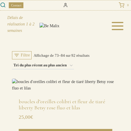
Skip
Contact
0
to
content
Délais de
réalisation
1 à 2
semaines
Filtre
Trié
Affichage de 73–84 sur 92 résultats
du
plus
récent
au
plus
boucles d’oreilles colibri et fleur de tiaré
liberty Betsy rose fluo et lilas
ancien
25,00
€