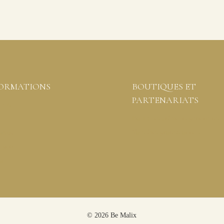
FORMATIONS
BOUTIQUES ET
PARTENARIATS
haits
Boutiques créateurs partenaires
Vous êtes professionnels
compte
e perdu
oi
© 2026 Be Malix