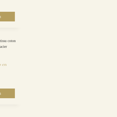
n
o en
n