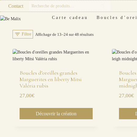
Skip
Recherche
Contact
Recherche
to
pour :
content
Carte cadeau
Boucles d’orei
Filtre
Trié
Affichage de 13–24 sur 48 résultats
du
plus
récent
au
Boucles d’oreilles grandes
Boucles 
Marguerites en liberty Mitsi
Marguer
plus
Valéria rubis
midnig
ancien
27,00
€
27,00
€
Découvrir la création