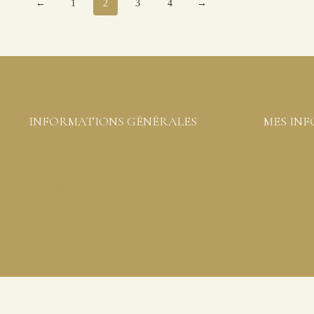
←
1
2
3
4
→
INFORMATIONS GÉNÉRALES
MES IN
Conditions générales de ventes
Liste de sou
Mentions légales et protection des données
Commandes
Livraison
Détails du 
Mot de pass
Contactez-m