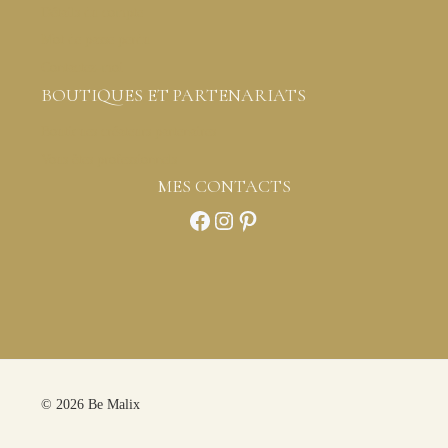
Détails du compte
Mot de passe perdu
Contactez-moi
BOUTIQUES ET PARTENARIATS
Boutiques créateurs partenaires
Vous êtes professionnels
MES CONTACTS
Facebook
Instagram
Pinterest
© 2026 Be Malix