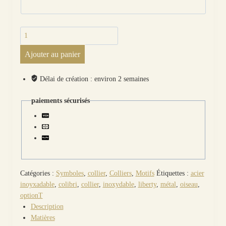
quantité
de
Ajouter au panier
Collier
Triskell
en
Délai de création : environ 2 semaines
liberty
Strawberry
paiements sécurisés
thief
denim
Catégories :
Symboles
,
collier
,
Colliers
,
Motifs
Étiquettes :
acier
inoyxadable
,
colibri
,
collier
,
inoxydable
,
liberty
,
métal
,
oiseau
,
optionT
Description
Matières