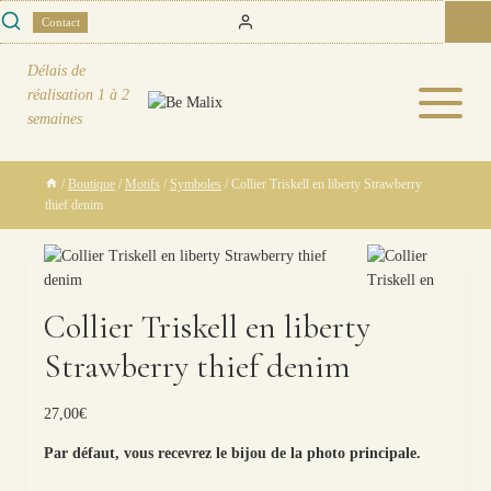
Skip
0
Contact
to
content
Délais de
réalisation
1 à 2
semaines
/
Boutique
/
Motifs
/
Symboles
/
Collier Triskell en liberty Strawberry
thief denim
Collier Triskell en liberty
Strawberry thief denim
27,00
€
Par défaut, vous recevrez le bijou de la photo principale.