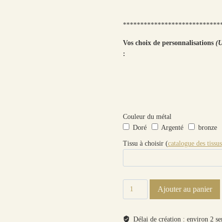
****************************
Vos choix de personnalisations
(U
:
Couleur du métal
Doré
Argenté
bronze
Tissu à choisir (
catalogue des tissus
quantité
Ajouter au panier
de
Collier
Fleur
Délai de création : environ 2 s