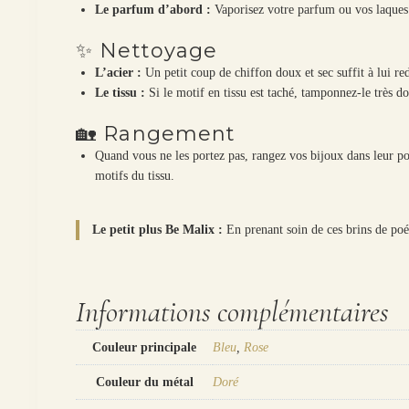
Le parfum d’abord :
Vaporisez votre parfum ou vos laque
✨ Nettoyage
L’acier :
Un petit coup de chiffon doux et sec suffit à lui re
Le tissu :
Si le motif en tissu est taché, tamponnez-le très d
🏡 Rangement
Quand vous ne les portez pas, rangez vos bijoux dans leur poch
motifs du tissu.
Le petit plus Be Malix :
En prenant soin de ces brins de poé
Informations complémentaires
Couleur principale
Bleu
,
Rose
Couleur du métal
Doré