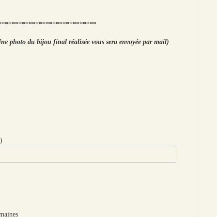
*****************************
ne photo du bijou final réalisée vous sera envoyée par mail)
)
emaines