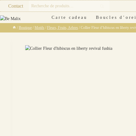
Skip
Recherche
Contact
Recherche
to
pour :
content
Carte cadeau
Boucles d’orei
/
Boutique
/
Motifs
/
Fleurs, Fruits, Arbres
/
Collier Fleur d’hibiscus en liberty revi