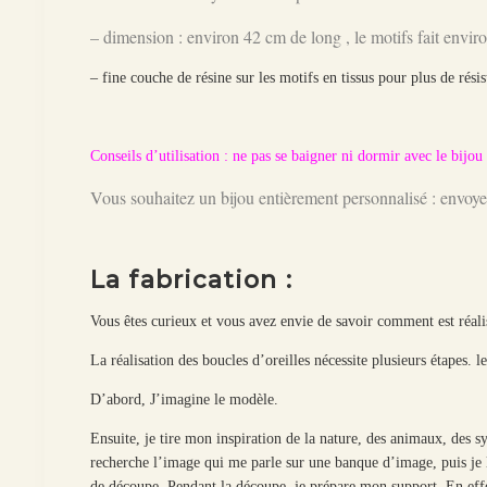
– dimension : environ 42 cm de long , le motifs fait envi
– fine couche de résine sur les motifs en tissus pour plus de rési
Conseils d’utilisation : ne pas se baigner ni dormir avec le bijou
Vous souhaitez un bijou entièrement personnalisé : env
La fabrication :
Vous êtes curieux et vous avez envie de savoir comment est réali
La réalisation des boucles d’oreilles nécessite plusieurs étapes. 
D’abord, J’imagine le modèle.
Ensuite, je tire mon inspiration de la nature, des animaux, des sy
recherche l’image qui me parle sur une banque d’image, puis je l
de découpe. Pendant la découpe, je prépare mon support. En effet