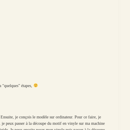
 a “quelques” étapes,
 Ensuite, je conçois le modèle sur ordinateur. Pour ce faire, je
s, je peux passer à la découpe du motif en vinyle sur ma machine
igide. Je peux ensuite poser mon vinyle puis passer à la découpe