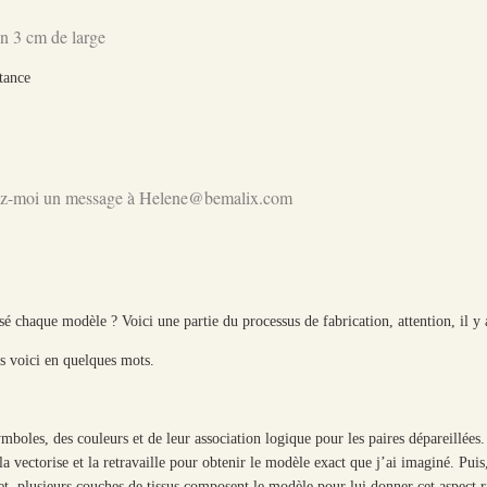
ron 3 cm de large
stance
oyez-moi un message à Helene@bemalix.com
sé chaque modèle ? Voici une partie du processus de fabrication, attention, il y
les voici en quelques mots.
mboles, des couleurs et de leur association logique pour les paires dépareillées.
a vectorise et la retravaille pour obtenir le modèle exact que j’ai imaginé. Pui
, plusieurs couches de tissus composent le modèle pour lui donner cet aspect r