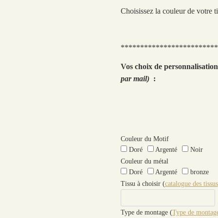
Choisissez la couleur de votre t
*************************
Vos choix de personnalisatio
par mail)
:
Couleur du Motif
Doré
Argenté
Noir
Couleur du métal
Doré
Argenté
bronze
Tissu à choisir (
catalogue des tissus
Type de montage (
Type de montage