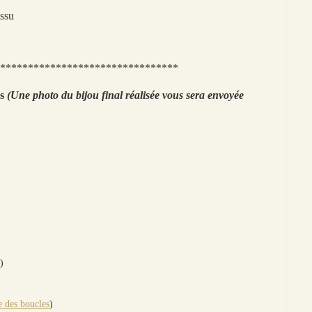
issu
********************************
ns
(Une photo du bijou final réalisée vous sera envoyée
)
 des boucles
)