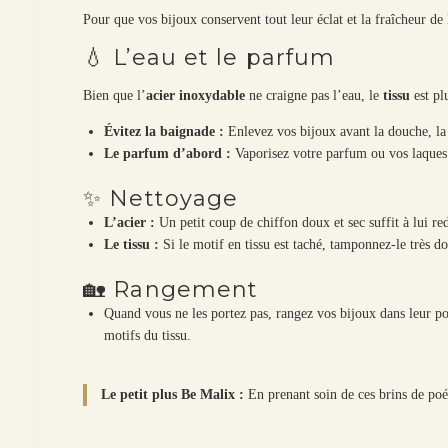
Pour que vos bijoux conservent tout leur éclat et la fraîcheur de 
💧 L’eau et le parfum
Bien que l’
acier inoxydable
ne craigne pas l’eau, le
tissu
est plu
Évitez la baignade :
Enlevez vos bijoux avant la douche, la 
Le parfum d’abord :
Vaporisez votre parfum ou vos laque
✨ Nettoyage
L’acier :
Un petit coup de chiffon doux et sec suffit à lui re
Le tissu :
Si le motif en tissu est taché, tamponnez-le très d
🏡 Rangement
Quand vous ne les portez pas, rangez vos bijoux dans leur poch
motifs du tissu.
Le petit plus Be Malix :
En prenant soin de ces brins de poé