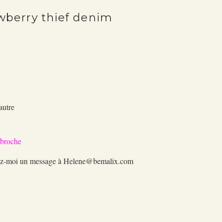
awberry thief denim
g
autre
a broche
oyez-moi un message à Helene@bemalix.com