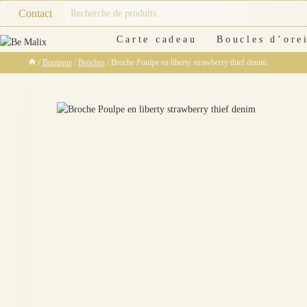
Skip
Recherche
Contact
Recherche
to
pour :
content
Carte cadeau
Boucles d’orei
/
Boutique
/
Broches
/
Broche Poulpe en liberty strawberry thief denim