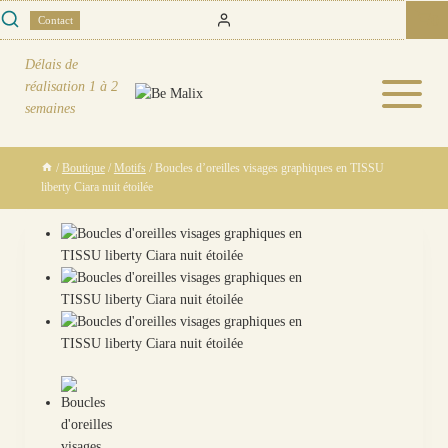
Skip
0
Contact
to
content
Délais de
réalisation
1 à 2
semaines
/
Boutique
/
Motifs
/
Boucles d’oreilles visages graphiques en TISSU
liberty Ciara nuit étoilée