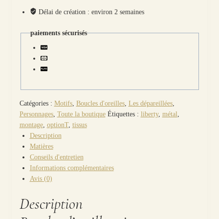
visages
Délai de création : environ 2 semaines
graphiques
en
paiements sécurisés
TISSU
liberty
Ciara
nuit
étoilée
Catégories :
Motifs
,
Boucles d'oreilles
,
Les dépareillées
,
Personnages
,
Toute la boutique
Étiquettes :
liberty
,
métal
,
montage
,
optionT
,
tissus
Description
Matières
Conseils d'entretien
Informations complémentaires
Avis (0)
Description