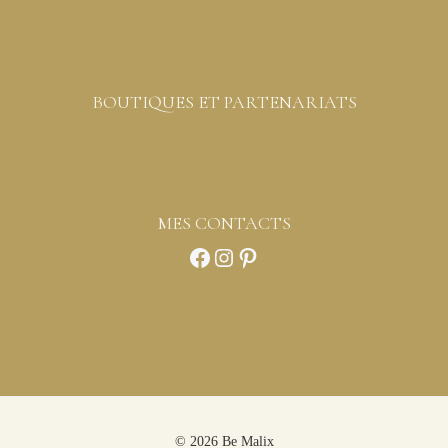
Mot de passe perdu
Contactez-moi
BOUTIQUES ET PARTENARIATS
Boutiques créateurs partenaires
Vous êtes professionnels
MES CONTACTS
Facebook
Instagram
Pinterest
© 2026 Be Malix