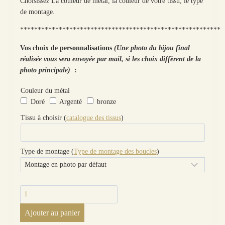
Choisissez La couleur de métal, la couleur de votre tissu, le type
de montage.
*********************************************************
Vos choix de personnalisations
(Une photo du bijou final
réalisée vous sera envoyée par mail, si les choix diffèrent de la
photo principale)
:
Couleur du métal
Doré
Argenté
bronze
Tissu à choisir (
catalogue des tissus
)
Type de montage (
Type de montage des boucles
)
quantité
de
Ajouter au panier
Boucles
d'oreilles