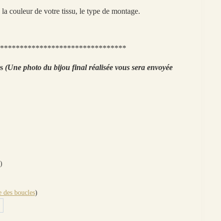
la couleur de votre tissu, le type de montage.
********************************
ns
(Une photo du bijou final réalisée vous sera envoyée
)
 des boucles
)