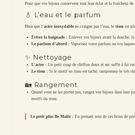
Pour que vos bijoux conservent tout leur éclat et la fraîcheur de 
💧 L’eau et le parfum
Bien que l’
acier inoxydable
ne craigne pas l’eau, le
tissu
est plu
Évitez la baignade :
Enlevez vos bijoux avant la douche, la 
Le parfum d’abord :
Vaporisez votre parfum ou vos laque
✨ Nettoyage
L’acier :
Un petit coup de chiffon doux et sec suffit à lui re
Le tissu :
Si le motif en tissu est taché, tamponnez-le très d
🏡 Rangement
Quand vous ne les portez pas, rangez vos bijoux dans leur poch
motifs du tissu.
Le petit plus Be Malix :
En prenant soin de ces brins de poé