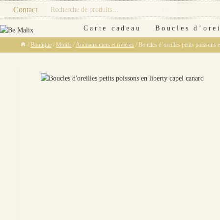
Skip
Recherche
Contact
Recherche
to
pour :
content
Carte cadeau
Boucles d’orei
/
Boutique
/
Motifs
/
Animaux mers et rivières
/
Boucles d’oreilles petits poissons e