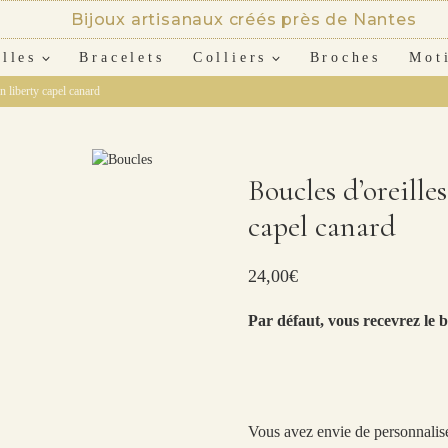
Bijoux artisanaux créés près de Nantes
lles
Bracelets
Colliers
Broches
Mot
n liberty capel canard
Boucles d’oreilles
capel canard
24,00
€
Par défaut, vous recevrez le b
Vous avez envie de personnalise