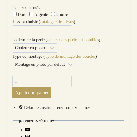
Couleur du métal
Doré
Argenté
bronze
Tissu à choisir (
catalogue des tissus
)
couleur de la perle (
couleur des perles disponibles
)
Type de montage (
Type de montage des boucles
)
quantité
de
Ajouter au panier
Boucles
d'oreilles petits
chats
Délai de création : environ 2 semaines
en
coton
paiements sécurisés
Yoichi
pétrole