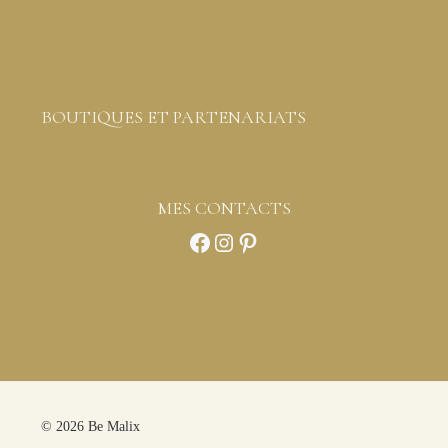
Commandes
Détails du compte
Mot de passe perdu
Contactez-moi
BOUTIQUES ET PARTENARIATS
Boutiques créateurs partenaires
Vous êtes professionnels
MES CONTACTS
Facebook
Instagram
Pinterest
© 2026 Be Malix