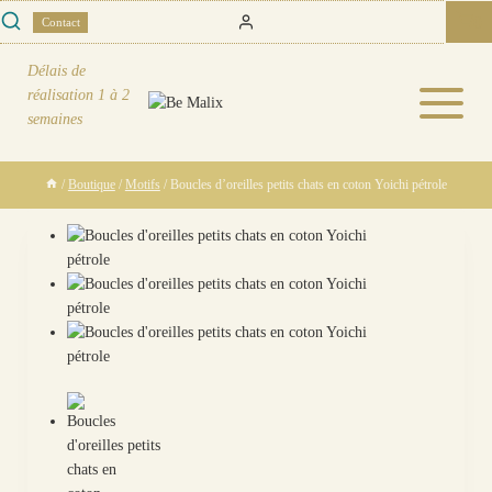
Skip
0
Contact
to
content
Délais de
réalisation
1 à 2
semaines
/
Boutique
/
Motifs
/
Boucles d’oreilles petits chats en coton Yoichi pétrole