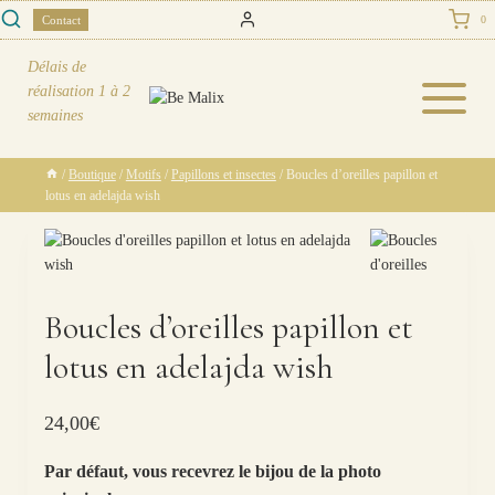
Skip
Contact
0
to
content
Délais de
réalisation
1 à 2
semaines
/
Boutique
/
Motifs
/
Papillons et insectes
/
Boucles d’oreilles papillon et
lotus en adelajda wish
Boucles d’oreilles papillon et
lotus en adelajda wish
24,00
€
Par défaut, vous recevrez le bijou de la photo