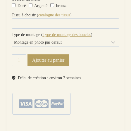
Doré
Argenté
bronze
Tissu à choisir (
catalogue des tissus
)
Type de montage (
Type de montage des boucles
)
quantité
Ajouter au panier
de
Boucles
d'oreilles
Délai de création : environ 2 semaines
papillon
et
paiements sécurisés
lotus
en
adelajda
wish
Catégories :
Papillons et insectes
,
Boucles d'oreilles
,
Fleurs, Fruits, Arbres
,
Les
dépareillées
,
Motifs