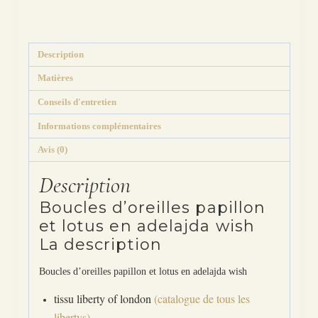
Étiquettes :
dépareillée
,
dépareillées
,
émeraude
,
liberty
,
métal
,
montage
,
optionT
,
origami
,
papillon
,
tissus
,
wiltshire
Description
Matières
Conseils d'entretien
Informations complémentaires
Avis (0)
Description
Boucles d’oreilles papillon
et lotus en adelajda wish
La description
Boucles d’oreilles papillon et lotus en adelajda wish
tissu liberty of london
(catalogue de tous les
libertys)