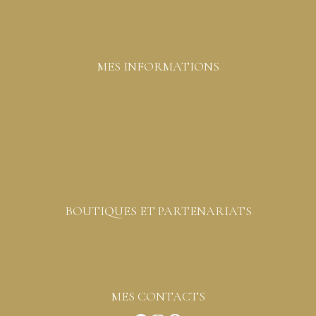
Livraison
MES INFORMATIONS
Liste de souhaits
Commandes
Détails du compte
Mot de passe perdu
Contactez-moi
BOUTIQUES ET PARTENARIATS
Boutiques créateurs partenaires
Vous êtes professionnels
MES CONTACTS