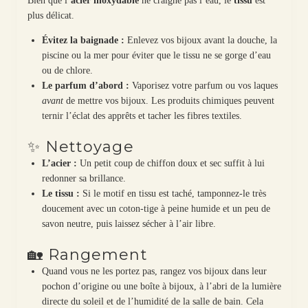
Bien que l’
acier inoxydable
ne craigne pas l’eau, le
tissu
est
plus délicat.
Évitez la baignade :
Enlevez vos bijoux avant la douche, la
piscine ou la mer pour éviter que le tissu ne se gorge d’eau
ou de chlore.
Le parfum d’abord :
Vaporisez votre parfum ou vos laques
avant
de mettre vos bijoux. Les produits chimiques peuvent
ternir l’éclat des apprêts et tacher les fibres textiles.
✨ Nettoyage
L’acier :
Un petit coup de chiffon doux et sec suffit à lui
redonner sa brillance.
Le tissu :
Si le motif en tissu est taché, tamponnez-le très
doucement avec un coton-tige à peine humide et un peu de
savon neutre, puis laissez sécher à l’air libre.
🏡 Rangement
Quand vous ne les portez pas, rangez vos bijoux dans leur
pochon d’origine ou une boîte à bijoux, à l’abri de la lumière
directe du soleil et de l’humidité de la salle de bain. Cela