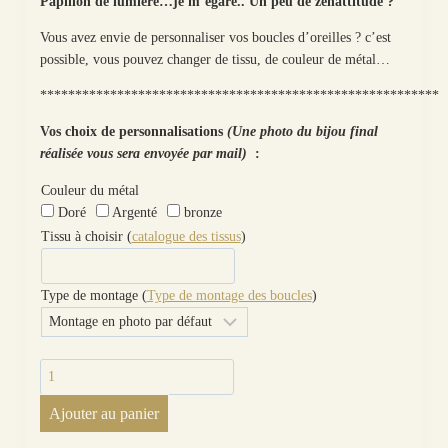
Papillon de lumière…je m’égare.. Un peu de zenattitude ?
Vous avez envie de personnaliser vos boucles d’oreilles ? c’est
possible, vous pouvez changer de tissu, de couleur de métal…
*********************************************************
Vos choix de personnalisations
(Une photo du bijou final
réalisée vous sera envoyée par mail)
:
Couleur du métal
Doré
Argenté
bronze
Tissu à choisir (
catalogue des tissus
)
Type de montage (
Type de montage des boucles
)
quantité
de
Ajouter au panier
Boucles
d'oreilles