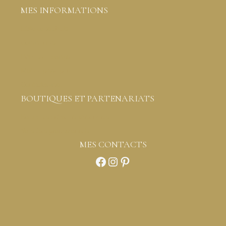
MES INFORMATIONS
Liste de souhaits
Commandes
Détails du compte
Mot de passe perdu
Contactez-moi
BOUTIQUES ET PARTENARIATS
Boutiques créateurs partenaires
Vous êtes professionnels
MES CONTACTS
Facebook
Instagram
Pinterest