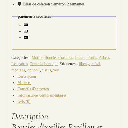
Papillon
Délai de création : environ 2 semaines
et
Gingko
paiements sécurisés
en
liberty
Donna
Leigh
Jade
Catégories :
Motifs
,
Boucles d'oreilles
,
Fleurs, Fruits, Arbres
,
Les paires
,
Toute la boutique
Étiquettes :
liberty
,
métal
,
montage
,
optionT
,
tissus
,
vert
Description
Matières
Conseils d'entretien
Informations complémentaires
Avis (0)
Description
Boucles d’oreilles Papillon et