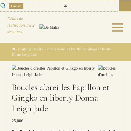
Skip
0
Contact
to
content
Délais de
réalisation
1 à 2
semaines
/
Boutique
/
Motifs
/
Boucles d’oreilles Papillon et Gingko en liberty
Donna Leigh Jade
Boucles d’oreilles Papillon et
Gingko en liberty Donna
Leigh Jade
25,00
€