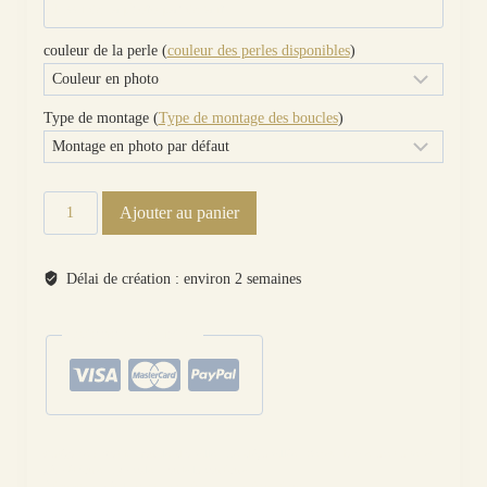
couleur de la perle (
couleur des perles disponibles
)
Type de montage (
Type de montage des boucles
)
quantité
Ajouter au panier
de
Boucles
d'oreilles micro
Délai de création : environ 2 semaines
et
double-
paiements sécurisés
croches
en
TISSU
liberty
Pep
Catégories :
Motifs
,
Boucles d'oreilles
,
Les dépareillées
,
Objets, formes abstraites et
bleu
géométriques
,
Symboles
,
Toute la boutique
Étiquettes :
métal
,
montage
,
optionT
,
pnav
,
tissu
,
tissus