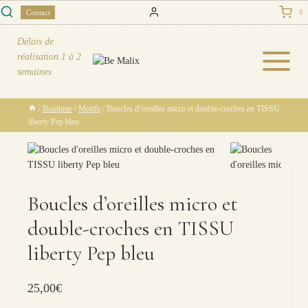
Skip
Contact
0
to
content
Délais de
réalisation
1 à 2
semaines
/
Boutique
/
Motifs
/
Boucles d’oreilles micro et double-croches en TISSU
liberty Pep bleu
Boucles d’oreilles micro et
double-croches en TISSU
liberty Pep bleu
25,00
€