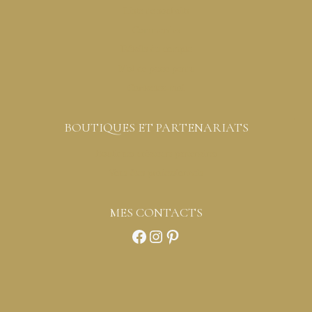
Liste de souhaits
Commandes
Détails du compte
Mot de passe perdu
Contactez-moi
BOUTIQUES ET PARTENARIATS
Boutiques créateurs partenaires
Vous êtes professionnels
MES CONTACTS
Facebook
Instagram
Pinterest