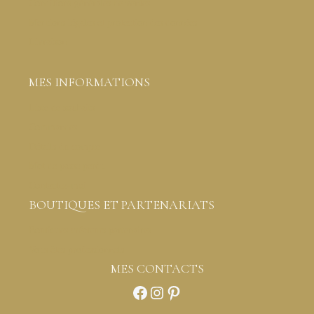
Conditions générales de ventes
Mentions légales et protection des données
Livraison
MES INFORMATIONS
Liste de souhaits
Commandes
Détails du compte
Mot de passe perdu
Contactez-moi
BOUTIQUES ET PARTENARIATS
Boutiques créateurs partenaires
Vous êtes professionnels
MES CONTACTS
Facebook
Instagram
Pinterest