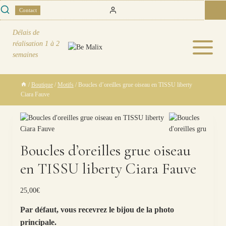
Skip
0
Contact
to
content
Délais de
réalisation
1 à 2
semaines
/
Boutique
/
Motifs
/
Boucles d’oreilles grue oiseau en TISSU liberty
Ciara Fauve
Boucles d’oreilles grue oiseau
en TISSU liberty Ciara Fauve
25,00
€
Par défaut, vous recevrez le bijou de la photo
principale.