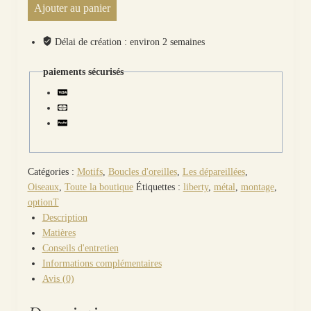
Ajouter au panier
Boucles
d'oreilles grue
oiseau
Délai de création : environ 2 semaines
en
TISSU
paiements sécurisés
liberty
Ciara
Fauve
Catégories :
Motifs
,
Boucles d'oreilles
,
Les dépareillées
,
Oiseaux
,
Toute la boutique
Étiquettes :
liberty
,
métal
,
montage
,
optionT
Description
Matières
Conseils d'entretien
Informations complémentaires
Avis (0)