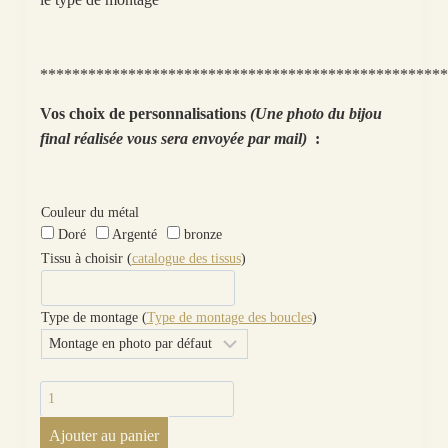
***************************************************
Vos choix de personnalisations
(Une photo du bijou
final réalisée vous sera envoyée par mail)
:
Couleur du métal
Doré
Argenté
bronze
Tissu à choisir (
catalogue des tissus
)
Type de montage (
Type de montage des boucles
)
quantité
de
Ajouter au panier
boucles