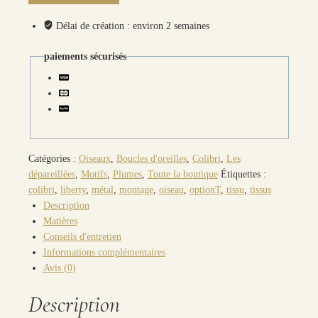
d'oreilles grand
colibri
Délai de création : environ 2 semaines
et
plumes
paiements sécurisés
en
liberty
Capel
indigo
Catégories :
Oiseaux
,
Boucles d'oreilles
,
Colibri
,
Les
dépareillées
,
Motifs
,
Plumes
,
Toute la boutique
Étiquettes :
colibri
,
liberty
,
métal
,
montage
,
oiseau
,
optionT
,
tissu
,
tissus
Description
Matières
Conseils d'entretien
Informations complémentaires
Avis (0)
Description