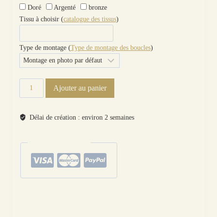
Doré
Argenté
bronze
Tissu à choisir (
catalogue des tissus
)
Type de montage (
Type de montage des boucles
)
quantité
Ajouter au panier
de
boucles
d'oreilles fleurs
Délai de création : environ 2 semaines
pâquerettes
en
paiements sécurisés
petit
pan
flower
power
blanc
Catégories :
Motifs
,
Boucles d'oreilles
,
Fleurs, Fruits, Arbres
,
Les paires
Étiquettes :
fleur
,
métal
,
montage
,
optionT