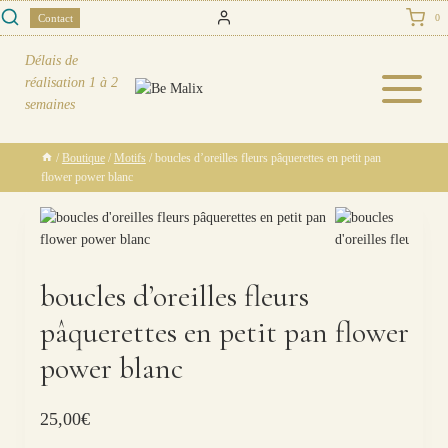
Skip
Contact
0
to
content
Délais de
réalisation
1 à 2
semaines
/
Boutique
/
Motifs
/
boucles d’oreilles fleurs pâquerettes en petit pan
flower power blanc
boucles d’oreilles fleurs
pâquerettes en petit pan flower
power blanc
25,00
€