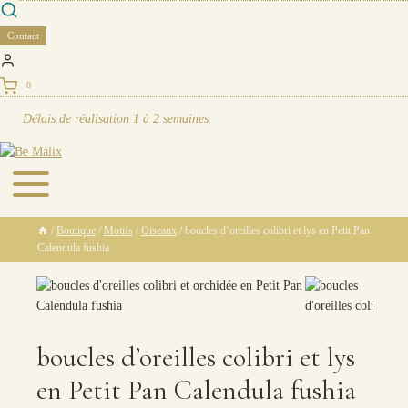
Skip
to
Contact
content
0
Délais de réalisation
1 à 2 semaines
/
Boutique
/
Motifs
/
Oiseaux
/
boucles d’oreilles colibri et lys en Petit Pan
Calendula fushia
boucles d’oreilles colibri et lys
en Petit Pan Calendula fushia