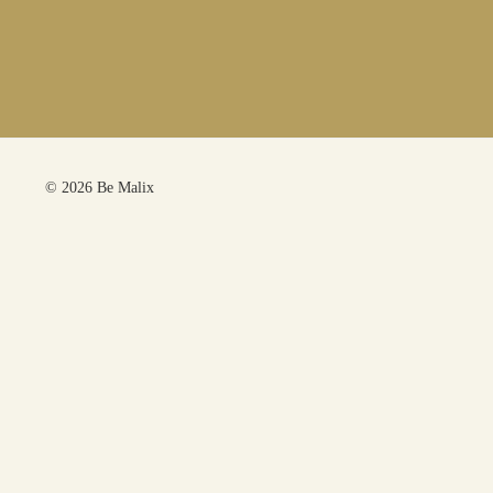
© 2026 Be Malix
Panier
Votre panier est vide.
Bienvenue sur Be Malix, Boutique de bijoux
poétiques et colorés
Toute la boutique