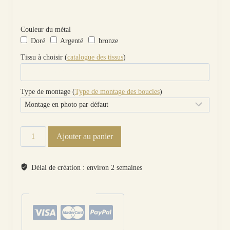
Couleur du métal
Doré
Argenté
bronze
Tissu à choisir (
catalogue des tissus
)
Type de montage (
Type de montage des boucles
)
quantité
Ajouter au panier
de
boucles
d'oreilles colibri
Délai de création : environ 2 semaines
et
lys
paiements sécurisés
en
Petit
Pan