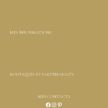
Conditions générales de ventes
Mentions légales et protection des données
Livraison
MES INFORMATIONS
Liste de souhaits
Commandes
Détails du compte
Mot de passe perdu
Contactez-moi
BOUTIQUES ET PARTENARIATS
Boutiques créateurs partenaires
Vous êtes professionnels
MES CONTACTS
Facebook
Instagram
Pinterest