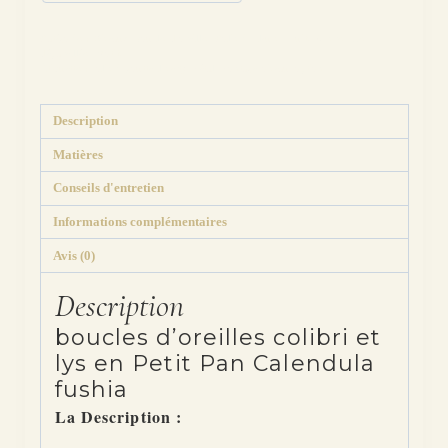
Calendula
fushia
Catégories :
Oiseaux
,
Boucles d'oreilles
,
Colibri
,
Fleurs, Fruits, Arbres
,
Les
dépareillées
,
Motifs
Étiquettes :
colibri
,
goutte
,
liberty
,
métal
,
montage
,
oiseau
,
optionT
Description
Matières
Conseils d'entretien
Informations complémentaires
Avis (0)
Description
boucles d’oreilles colibri et
lys en Petit Pan Calendula
fushia
La Description :