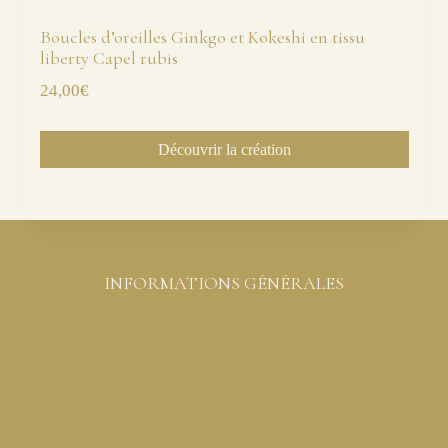
Boucles d’oreilles Ginkgo et Kokeshi en tissu
liberty Capel rubis
24,00
€
Découvrir la création
INFORMATIONS GÉNÉRALES
Conditions générales de ventes
Mentions légales et protection des données
Livraison