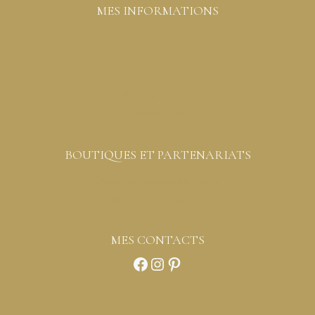
MES INFORMATIONS
Liste de souhaits
Commandes
Détails du compte
Mot de passe perdu
Contactez-moi
BOUTIQUES ET PARTENARIATS
Boutiques créateurs partenaires
Vous êtes professionnels
MES CONTACTS
Facebook
Instagram
Pinterest