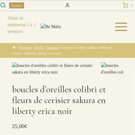
Skip
Contact
0
to
content
Délais de
réalisation
1 à 2
semaines
/
Boutique
/
Motifs
/
Oiseaux
/
boucles d’oreilles colibri et fleurs de
cerisier sakura en liberty erica noir
boucles d’oreilles colibri et
fleurs de cerisier sakura en
liberty erica noir
25,00
€