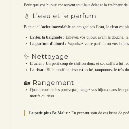
Pour que vos bijoux conservent tout leur éclat et la fraîcheur de 
💧 L’eau et le parfum
Bien que l’
acier inoxydable
ne craigne pas l’eau, le
tissu
est plu
Évitez la baignade :
Enlevez vos bijoux avant la douche, la 
Le parfum d’abord :
Vaporisez votre parfum ou vos laque
✨ Nettoyage
L’acier :
Un petit coup de chiffon doux et sec suffit à lui re
Le tissu :
Si le motif en tissu est taché, tamponnez-le très d
🏡 Rangement
Quand vous ne les portez pas, rangez vos bijoux dans leur poch
motifs du tissu.
Le petit plus Be Malix :
En prenant soin de ces brins de poé