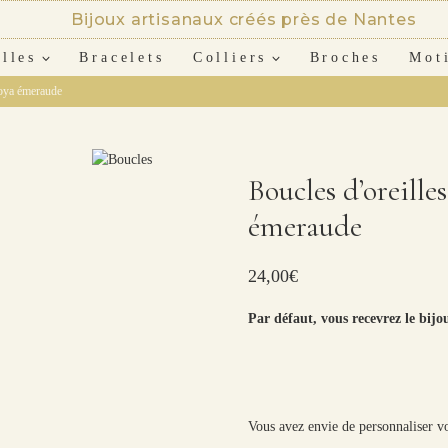
Bijoux artisanaux créés près de Nantes
lles
Bracelets
Colliers
Broches
Mot
goya émeraude
Boucles d’oreille
émeraude
24,00
€
Par défaut, vous recevrez le bijo
Vous avez envie de personnaliser vo