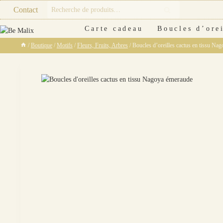
Skip
Recherche
Contact
Recherche
to
pour :
content
Carte cadeau
Boucles d’orei
/
Boutique
/
Motifs
/
Fleurs, Fruits, Arbres
/
Boucles d’oreilles cactus en tissu Na