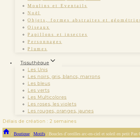
Moulins et Eventails
Noël
Objets, formes abstraites et géométriq
Oiseaux
Papillons et insectes
Personnages
Plumes
Tissuthèque
Les Unis
Les noirs, gris, blancs, marrons
Les bleus
Les verts
Les Multicolores
Les roses, les violets
Les rouges, oranges, jaunes
Délais de création : 2 semaines
/
Boutique
/
Motifs
/
Boucles d’oreilles arc-en-ciel et soleil en petit Pan