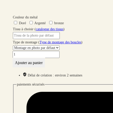
Couleur du métal
Doré
Argenté
bronze
Tissu à choisir (
catalogue des tissus
)
Type de montage (
Type de montage des boucles
)
quantité
de
Ajouter au panier
Boucles
d'oreilles
Délai de création : environ 2 semaines
arc-
en-
paiements sécurisés
ciel
et
soleil
en
petit