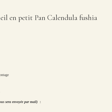
oleil en petit Pan Calendula fushia
montage
*
ous sera envoyée par mail)
: