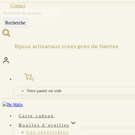
Skip
Contact
to
Recherche
content
pour :
Recherche
Bijoux artisanaux créés près de Nantes
0
Votre panier est vide.
Carte cadeau
Boucles d’oreilles
Les réversibles